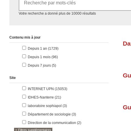
Accéder aux résultats
Votre recherche a donné plus de 10000 résultats
Contenu mis à jour
Da
résultats
Depuis 1 an (1729
)
résultats
Depuis 1 mois (96
)
résultats
Depuis 7 jours (5
)
Gu
Site
résultats
INTERNET UPN (15053
)
résultats
IDHES-Nanterre (21
)
résultats
laboratoire sophiapol (3
)
Gu
résultats
Département de sociologie (3
)
résultats
Direction de la communication (2
)
Filtres supplémentaires