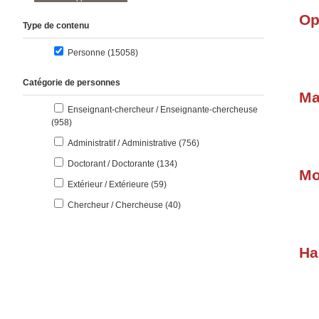
Op
Type de contenu
résultats
Personne (15058
)
Catégorie de personnes
Ma
Enseignant-chercheur / Enseignante-chercheuse
résultats
(958
)
résultats
Administratif / Administrative (756
)
résultats
Doctorant / Doctorante (134
)
Mo
résultats
Extérieur / Extérieure (59
)
résultats
Chercheur / Chercheuse (40
)
Ha