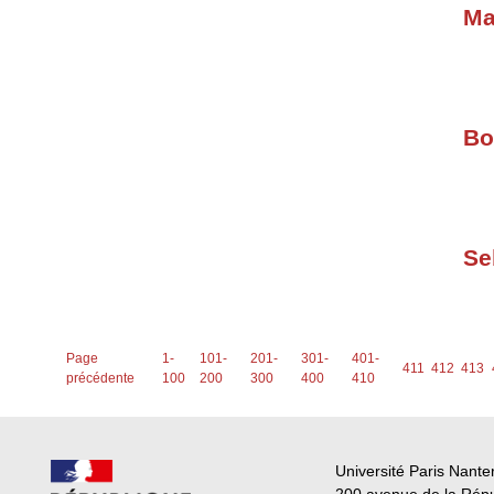
Ma
Bo
Se
Page
1-
101-
201-
301-
401-
411
412
413
précédente
100
200
300
400
410
Université Paris Nante
200 avenue de la Rép