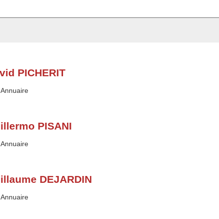
vid PICHERIT
Type :
Annuaire
illermo PISANI
Type :
Annuaire
illaume DEJARDIN
Type :
Annuaire