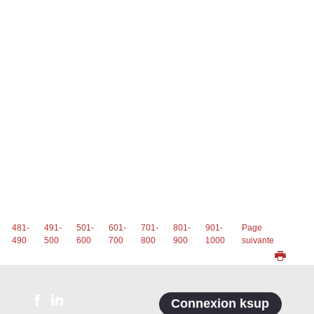
481-
491-
501-
601-
701-
801-
901-
Page
490
500
600
700
800
900
1000
suivante
Connexion ksup