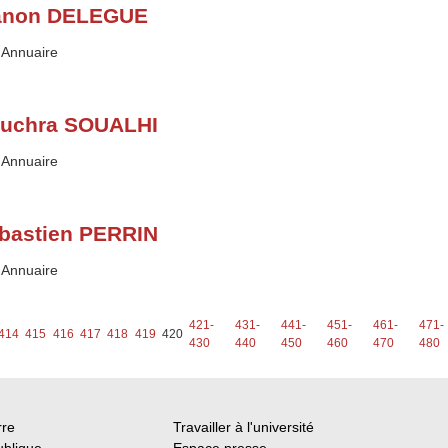
non DELEGUE
Type :
Annuaire
uchra SOUALHI
Type :
Annuaire
bastien PERRIN
Type :
Annuaire
421-
431-
441-
451-
461-
471-
414
415
416
417
418
419
420
430
440
450
460
470
480
rre
Travailler à l'université
ublique
Espace presse