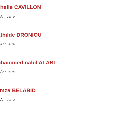
helie CAVILLON
Type :
Annuaire
thilde DRONIOU
Type :
Annuaire
hammed nabil ALABI
Type :
Annuaire
mza BELABID
Type :
Annuaire