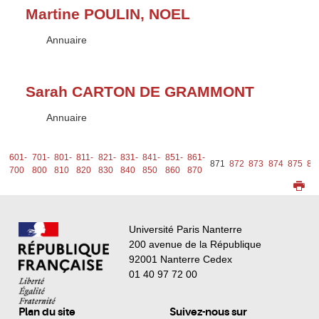
Martine POULIN, NOEL
Type :
Annuaire
Sarah CARTON DE GRAMMONT
Type :
Annuaire
1-
601-
701-
801-
811-
821-
831-
841-
851-
861-
871
872
873
874
875
87
0
700
800
810
820
830
840
850
860
870
Université Paris Nanterre
200 avenue de la République
92001 Nanterre Cedex
01 40 97 72 00
Plan du site
Suivez-nous sur