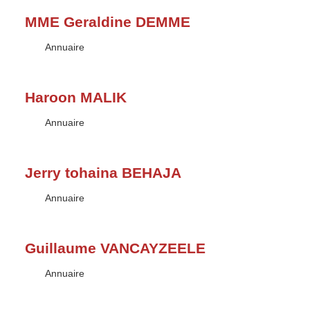
MME Geraldine DEMME
Type :
Annuaire
Haroon MALIK
Type :
Annuaire
Jerry tohaina BEHAJA
Type :
Annuaire
Guillaume VANCAYZEELE
Type :
Annuaire