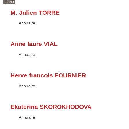
Filtres
M. Julien TORRE
Type :
Annuaire
Anne laure VIAL
Type :
Annuaire
Herve francois FOURNIER
Type :
Annuaire
Ekaterina SKOROKHODOVA
Type :
Annuaire