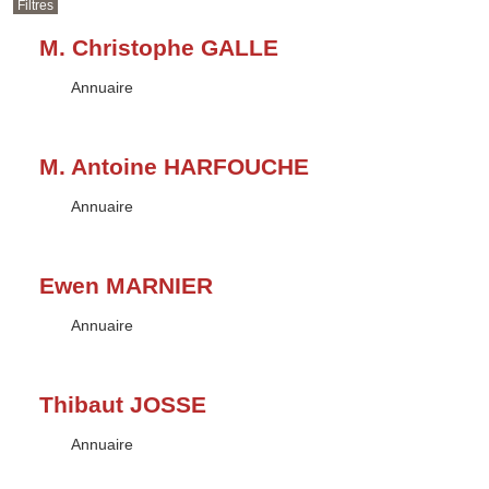
Filtres
M. Christophe GALLE
Type :
Annuaire
M. Antoine HARFOUCHE
Type :
Annuaire
Ewen MARNIER
Type :
Annuaire
Thibaut JOSSE
Type :
Annuaire