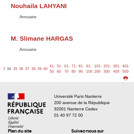
Nouhaila LAHYANI
Type :
Annuaire
M. Slimane HARGAS
Type :
Annuaire
41-
51-
61-
71-
81-
91-
101-
201-
301-
401-
5
33
34
35
36
37
38
39
40
50
60
70
80
90
100
200
300
400
500
6
Université Paris Nanterre
200 avenue de la République
92001 Nanterre Cedex
01 40 97 72 00
Plan du site
Suivez-nous sur