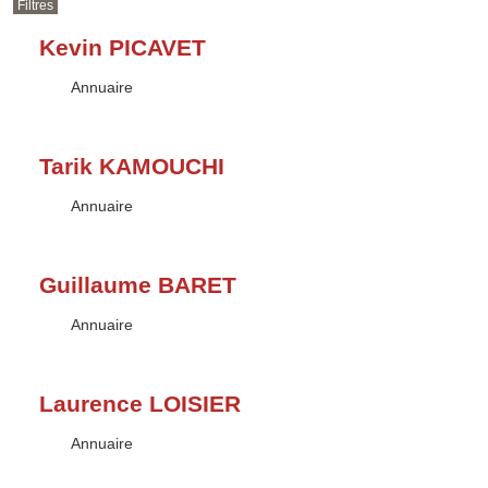
Filtres
Kevin PICAVET
Type :
Annuaire
Tarik KAMOUCHI
Type :
Annuaire
Guillaume BARET
Type :
Annuaire
Laurence LOISIER
Type :
Annuaire