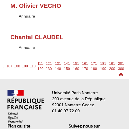
M. Olivier VECHO
Type :
Annuaire
Chantal CLAUDEL
Type :
Annuaire
111-
121-
131-
141-
151-
161-
171-
181-
191-
201-
106
107
108
109
110
120
130
140
150
160
170
180
190
200
300
Université Paris Nanterre
200 avenue de la République
92001 Nanterre Cedex
01 40 97 72 00
Plan du site
Suivez-nous sur