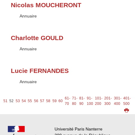
Nicolas MOUCHERONT
Type :
Annuaire
Charlotte GOULD
Type :
Annuaire
Lucie FERNANDES
Type :
Annuaire
-
61-
71-
81-
91-
101-
201-
301-
401-
5
51
52
53
54
55
56
57
58
59
60
0
70
80
90
100
200
300
400
500
6
Université Paris Nanterre