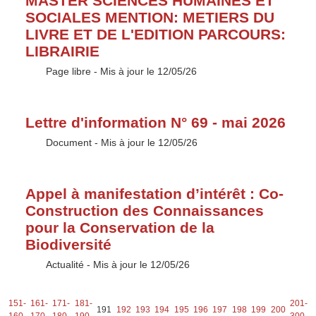
MASTER SCIENCES HUMAINES ET
SOCIALES MENTION: METIERS DU
LIVRE ET DE L'EDITION PARCOURS:
LIBRAIRIE
Type :
Page libre
- Mis à jour le 12/05/26
Lettre d'information N° 69 - mai 2026
Type :
Document
- Mis à jour le 12/05/26
Appel à manifestation d’intérêt : Co-
Construction des Connaissances
pour la Conservation de la
Biodiversité
Type :
Actualité
- Mis à jour le 12/05/26
-
151-
161-
171-
181-
201-
191
192
193
194
195
196
197
198
199
200
0
160
170
180
190
300