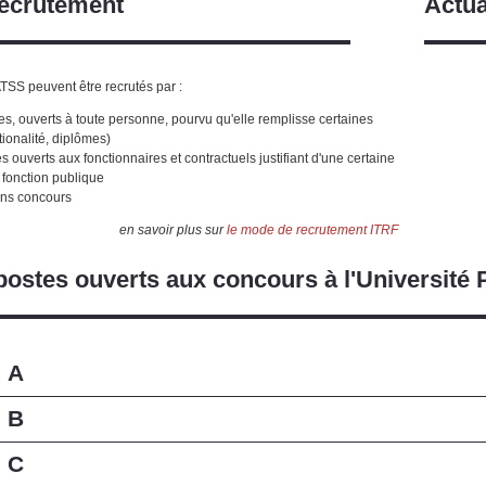
ecrutement
Actua
TSS peuvent être recrutés par :
s, ouverts à toute personne, pourvu qu'elle remplisse certaines
tionalité, diplômes)
 ouverts aux fonctionnaires et contractuels justifiant d'une certaine
 fonction publique
ns concours
en savoir plus sur
le mode de recrutement ITRF
postes ouverts aux concours à l'Université 
e A
e B
e C