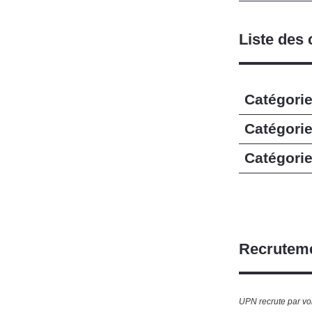
Liste des 
Catégori
Catégori
Catégori
Recruteme
UPN recrute par vo