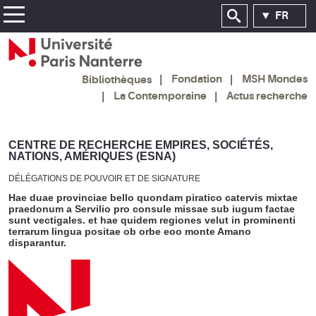
FR
Fondation
MSH Mondes
Bibliothèques
La Contemporaine
Actus recherche
CENTRE DE RECHERCHE EMPIRES, SOCIÉTÉS,
NATIONS, AMÉRIQUES (ESNA)
DÉLÉGATIONS DE POUVOIR ET DE SIGNATURE
Hae duae provinciae bello quondam piratico catervis mixtae
praedonum a Servilio pro consule missae sub iugum factae
sunt vectigales. et hae quidem regiones velut in prominenti
terrarum lingua positae ob orbe eoo monte Amano
disparantur.