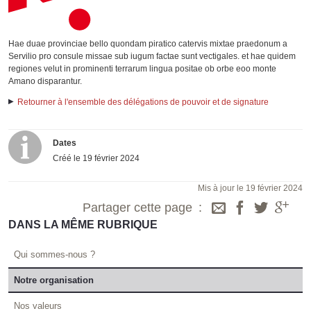
Hae duae provinciae bello quondam piratico catervis mixtae praedonum a
Servilio pro consule missae sub iugum factae sunt vectigales. et hae quidem
regiones velut in prominenti terrarum lingua positae ob orbe eoo monte
Amano disparantur.
Retourner à l'ensemble des délégations de pouvoir et de signature
Dates
Créé le
19 février 2024
Mis à jour le 19 février 2024
Partager cette page
DANS LA MÊME RUBRIQUE
Qui sommes-nous ?
Notre organisation
Nos valeurs