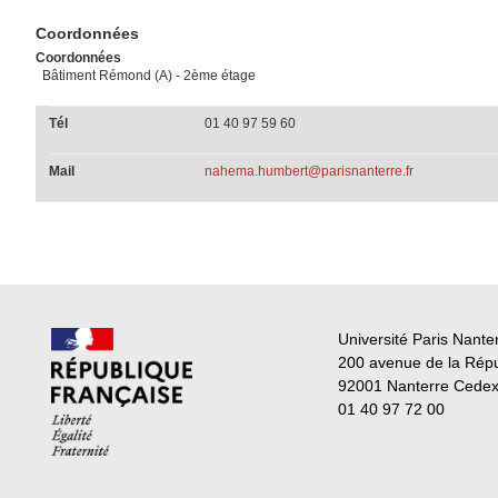
Coordonnées
Coordonnées
Bâtiment Rémond (A) - 2ème étage
Tél
01 40 97 59 60
Mail
nahema.humbert@parisnanterre.fr
Université Paris Nante
200 avenue de la Rép
92001 Nanterre Cede
01 40 97 72 00