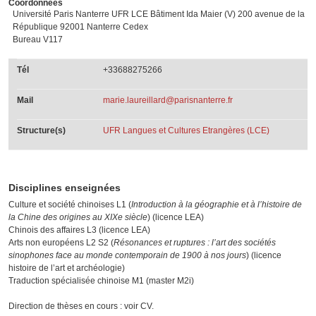
Coordonnées
Université Paris Nanterre UFR LCE Bâtiment Ida Maier (V) 200 avenue de la
République 92001 Nanterre Cedex
Bureau V117
Tél
+33688275266
Mail
marie.laureillard@parisnanterre.fr
Structure(s)
UFR Langues et Cultures Etrangères (LCE)
Disciplines enseignées
Culture et société chinoises L1 (
Introduction à la géographie et à l’histoire de
la Chine des origines au XIXe siècle
) (licence LEA)
Chinois des affaires L3 (licence LEA)
Arts non européens L2 S2 (
Résonances et ruptures : l’art des sociétés
sinophones face au monde contemporain de 1900 à nos jours
) (licence
histoire de l’art et archéologie)
Traduction spécialisée chinoise M1 (master M2i)
Direction de thèses en cours : voir CV.