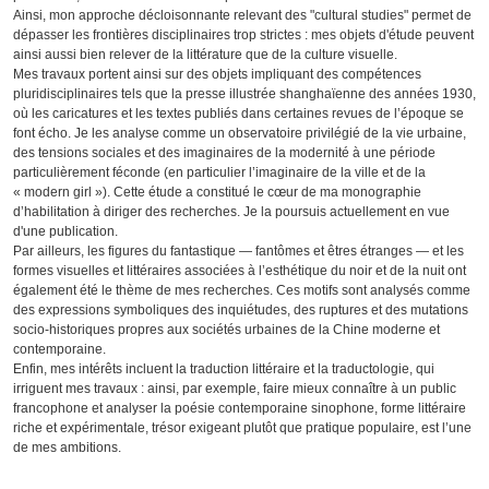
Ainsi, mon approche décloisonnante relevant des "cultural studies" permet de
dépasser les frontières disciplinaires trop strictes : mes objets d'étude peuvent
ainsi aussi bien relever de la littérature que de la culture visuelle.
Mes travaux portent ainsi sur des objets impliquant des compétences
pluridisciplinaires tels que la presse illustrée shanghaïenne des années 1930,
où les caricatures et les textes publiés dans certaines revues de l’époque se
font écho. Je les analyse comme un observatoire privilégié de la vie urbaine,
des tensions sociales et des imaginaires de la modernité à une période
particulièrement féconde (en particulier l’imaginaire de la ville et de la
« modern girl »). Cette étude a constitué le cœur de ma monographie
d’habilitation à diriger des recherches. Je la poursuis actuellement en vue
d'une publication.
Par ailleurs, les figures du fantastique — fantômes et êtres étranges — et les
formes visuelles et littéraires associées à l’esthétique du noir et de la nuit ont
également été le thème de mes recherches. Ces motifs sont analysés comme
des expressions symboliques des inquiétudes, des ruptures et des mutations
socio-historiques propres aux sociétés urbaines de la Chine moderne et
contemporaine.
Enfin, mes intérêts incluent la traduction littéraire et la traductologie, qui
irriguent mes travaux : ainsi, par exemple, faire mieux connaître à un public
francophone et analyser la poésie contemporaine sinophone, forme littéraire
riche et expérimentale, trésor exigeant plutôt que pratique populaire, est l’une
de mes ambitions.