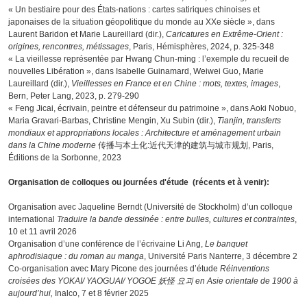
« Un bestiaire pour des États-nations : cartes satiriques chinoises et
japonaises de la situation géopolitique du monde au XXe siècle », dans
Laurent Baridon et Marie Laureillard (dir.),
Caricatures en Extrême-Orient :
origines, rencontres, métissages
, Paris, Hémisphères, 2024, p. 325-348
« La vieillesse représentée par Hwang Chun-ming : l’exemple du recueil de
nouvelles Libération », dans Isabelle Guinamard, Weiwei Guo, Marie
Laureillard (dir.),
Vieillesses en France et en Chine : mots, textes, images
,
Bern, Peter Lang, 2023, p. 279-290
« Feng Jicai, écrivain, peintre et défenseur du patrimoine », dans Aoki Nobuo,
Maria Gravari-Barbas, Christine Mengin, Xu Subin (dir.),
Tianjin, transferts
mondiaux et appropriations locales : Architecture et aménagement urbain
dans la Chine moderne
传播与本土化:近代天津的建筑与城市规划, Paris,
Éditions de la Sorbonne, 2023
Organisation de colloques ou journées d'étude (récents et à venir):
Organisation avec Jaqueline Berndt (Université de Stockholm) d’un colloque
international
Traduire la bande dessinée : entre bulles, cultures et contraintes
,
10 et 11 avril 2026
Organisation d’une conférence de l’écrivaine Li Ang,
Le banquet
aphrodisiaque : du roman au manga
, Université Paris Nanterre, 3 décembre 2
Co-organisation avec Mary Picone des journées d’étude
Réinventions
croisées des YOKAI/ YAOGUAI/ YOGOE 妖怪 요괴 en Asie orientale de 1900 à
aujourd’hui,
Inalco, 7 et 8 février 2025