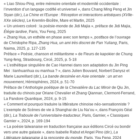
« Liao Shiou-Ping, entre mémoire orientale et modernité occidentale :
l’invention d’un langage codifié et universel », dans Chang Ming Peng et Jin
Siyan (dir.),
La Chine et l'Europe : Réception et interactions artistiques (XVIIe-
XXe siècles)
, Le Kremlin-Bicêtre, Mare et Martin, 2025
« Un univers coloré : la poésie-monde de Jidi Majia », préface de Jidi Majia,
Élégie tardive
, Paris, You Feng, 2025
« Zhang Hua, un esthète en phase avec son temps », postface de l’ouvrage
de Christophe Ripa,
Zhang Hua, un ami très discret de Pan Yuliang
, Paris,
Naima, 2025, p. 127-135
Préface « Poésie, chanson et militantisme » de Fleurs de kapokier de Chung
Yung-feng, Strasbourg, Circé, 2025, p. 5-18
« L’esthétique singulière de Cao Hanmei dans son adaptation du Jin Ping
Mei : lianhuanhua ou manhua ? », dans Julien Bouvard, Norbert Danysz et
Marie Laureillard (dir.),
La bande dessinée en Asie orientale : un art en
mouvement
, Hémisphères, 2024, p. 51-70
Préface de l’
Anthologie poétique de la Chevalière du Lac Miroir
de Qiu Jin,
traduite du chinois par Oriane Chevalier et Zhang Qiannan, Clermont-Ferrand,
La Pandore Quantique, 2024, p. 9-15
« Comment et pourquoi traduire la littérature chinoise néo-sensationniste ?
L’exemple de Scènes de vie à Shanghai de Liu Na’ou », dans François Géal
(dir.),
La Traboule de l’universitaire-traducteur
, Paris, Garnier, « Classiques
Garnier », 2024, p. 169-194
« La poésie taïwanaise en traduction française aux éditions Circé ou bondir
vers une autre galaxie », dans Isabelle Rabut et Angel Pino (dir.),
La
Littérature taïwanaise à la rencontre du monde
, Paris, You Feng, 2024