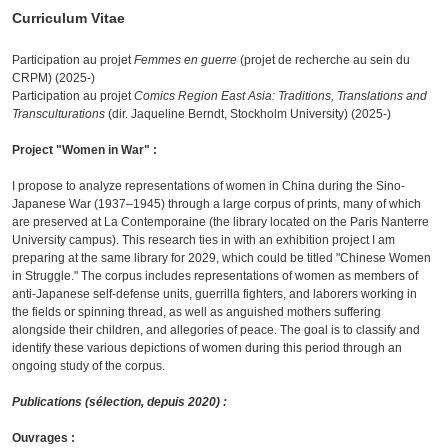
Curriculum Vitae
Participation au projet
Femmes en guerre
(projet de recherche au sein du
CRPM) (2025-)
Participation au projet
Comics Region East Asia: Traditions, Translations and
Transculturations
(dir. Jaqueline Berndt, Stockholm University) (2025-)
Project "Women in War" :
I propose to analyze representations of women in China during the Sino-
Japanese War (1937–1945) through a large corpus of prints, many of which
are preserved at La Contemporaine (the library located on the Paris Nanterre
University campus). This research ties in with an exhibition project I am
preparing at the same library for 2029, which could be titled "Chinese Women
in Struggle." The corpus includes representations of women as members of
anti-Japanese self-defense units, guerrilla fighters, and laborers working in
the fields or spinning thread, as well as anguished mothers suffering
alongside their children, and allegories of peace. The goal is to classify and
identify these various depictions of women during this period through an
ongoing study of the corpus.
Publications (sélection, depuis 2020) :
Ouvrages :