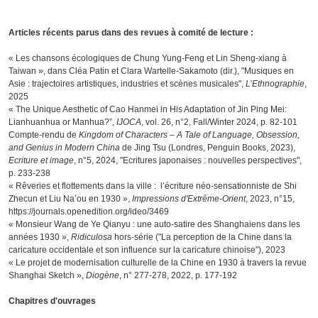
Articles récents parus dans des revues à comité de lecture :
« Les chansons écologiques de Chung Yung-Feng et Lin Sheng-xiang à
Taiwan », dans Cléa Patin et Clara Wartelle-Sakamoto (dir.), "Musiques en
Asie : trajectoires artistiques, industries et scènes musicales",
L’Ethnographie
,
2025
« The Unique Aesthetic of Cao Hanmei in His Adaptation of Jin Ping Mei:
Lianhuanhua or Manhua?”,
IJOCA
, vol. 26, n°2, Fall/Winter 2024, p. 82-101
Compte-rendu de
Kingdom of Characters ‒ A Tale of Language, Obsession,
and Genius in Modern China
de Jing Tsu (Londres, Penguin Books, 2023),
Ecriture et image
, n°5, 2024, "Ecritures japonaises : nouvelles perspectives",
p. 233-238
« Rêveries et flottements dans la ville : l’écriture néo-sensationniste de Shi
Zhecun et Liu Na’ou en 1930 »,
Impressions d'Extrême-Orient
, 2023, n°15,
https://journals.openedition.org/ideo/3469
« Monsieur Wang de Ye Qianyu : une auto-satire des Shanghaiens dans les
années 1930 »,
Ridiculosa
hors-série ("La perception de la Chine dans la
caricature occidentale et son influence sur la caricature chinoise"), 2023
« Le projet de modernisation culturelle de la Chine en 1930 à travers la revue
Shanghai Sketch »,
Diogène
, n° 277-278, 2022, p. 177-192
Chapitres d'ouvrages