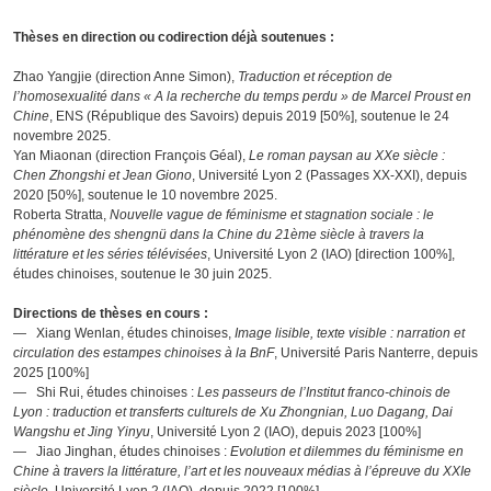
Thèses en direction ou codirection déjà soutenues :
Zhao Yangjie (direction Anne Simon),
Traduction et réception de
l’homosexualité dans « A la recherche du temps perdu » de Marcel Proust en
Chine
, ENS (République des Savoirs) depuis 2019 [50%], soutenue le 24
novembre 2025.
Yan Miaonan (direction François Géal),
Le roman paysan au XXe siècle :
Chen Zhongshi et Jean Giono
, Université Lyon 2 (Passages XX-XXI), depuis
2020 [50%], soutenue le 10 novembre 2025.
Roberta Stratta,
Nouvelle vague de féminisme et stagnation sociale : le
phénomène des shengnü dans la Chine du 21ème siècle à travers la
littérature et les séries télévisées
, Université Lyon 2 (IAO) [direction 100%],
études chinoises, soutenue le 30 juin 2025.
Directions de thèses en cours :
— Xiang Wenlan, études chinoises,
Image lisible, texte visible : narration et
circulation des estampes chinoises à la BnF
, Université Paris Nanterre, depuis
2025 [100%]
— Shi Rui, études chinoises :
Les passeurs de l’Institut franco-chinois de
Lyon : traduction et transferts culturels de Xu Zhongnian, Luo Dagang, Dai
Wangshu et Jing Yinyu
, Université Lyon 2 (IAO), depuis 2023 [100%]
— Jiao Jinghan, études chinoises :
Evolution et dilemmes du féminisme en
Chine à travers la littérature, l’art et les nouveaux médias à l’épreuve du XXIe
siècle
, Université Lyon 2 (IAO), depuis 2022 [100%]