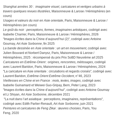
Shanghai années 30 : imaginaire visuel, caricatures et vertiges urbains à
travers quelques revues illustrées
, Maisonneuve & Larose / Hémisphères (en
cours)
Usages et valeurs du noir en Asie orientale
, Paris, Maisonneuve & Larose /
Hémisphères (en cours)
Le goût du noir : perceptions, formes, imaginaires artistiques
, codirigé avec
Isabelle Charrier, Paris, Maisonneuve & Larose / Hémisphères, 2026
"Images écrites dans la Chine d’aujourd’hui (2)", codirigé avec Antoine
Gournay,
Art Asie Sorbonne
, fin 2025
La bande dessinée en Asie orientale : un art en mouvement
, codirigé avec
Julien Bouvard et Norbert Danysz, Paris, Maisonneuve & Larose /
Hémisphères, 2025 : récompensé du prix Prix SoBD Neuvième art 2025
Caricatures en Extrême-Orient : origines, rencontres, métissages
, codirigé
avec Laurent Baridon, Paris, Maisonneuve & Larose / Hémisphères, 2024
"La caricature en Asie orientale : circulations et regards croisés", codirigé avec
Laurent Baridon,
Extrême-Orient Extrême-Occident
, n°46, 2023
Vieillesses en Chine et en France : mots, textes, images
, codirigé avec
Isabelle Guinamard et Weiwei Guo-Gripay, Bern, Peter Lang, 2023
"Images écrites dans la Chine d’aujourd’hui", codirigé avec Antoine Gournay
et Li Shiyan,
Art Asie Sorbonne
, décembre 2021
"La nuit dans l’art asiatique : perceptions, imaginaires, représentations",
codirigé avec Edith Parlier-Renault,
Art Asie Sorbonne
, juin 2021
Peintures et caricatures de Feng Zikai : œuvres choisies
, Paris, You
Feng, 2020