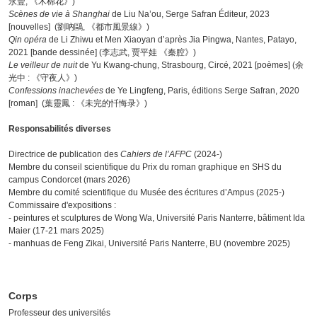
永豐, 《木棉花》)
Scènes de vie à Shanghai
de Liu Na’ou, Serge Safran Éditeur, 2023
[nouvelles] (劉吶鷗, 《都市風景線》)
Qin opéra
de Li Zhiwu et Men Xiaoyan d’après Jia Pingwa, Nantes, Patayo,
2021 [bande dessinée] (李志武, 贾平娃 《秦腔》)
Le veilleur de nuit
de Yu Kwang-chung, Strasbourg, Circé, 2021 [poèmes] (余
光中 : 《守夜人》)
Confessions inachevées
de Ye Lingfeng, Paris, éditions Serge Safran, 2020
[roman] (葉靈鳳 : 《未完的忏悔录》)
Responsabilités diverses
Directrice de publication des
Cahiers de l’AFPC
(2024-)
Membre du conseil scientifique du Prix du roman graphique en SHS du
campus Condorcet (mars 2026)
Membre du comité scientifique du Musée des écritures d’Ampus (2025-)
Commissaire d'expositions :
- peintures et sculptures de Wong Wa, Université Paris Nanterre, bâtiment Ida
Maier (17-21 mars 2025)
- manhuas de Feng Zikai, Université Paris Nanterre, BU (novembre 2025)
Corps
Professeur des universités