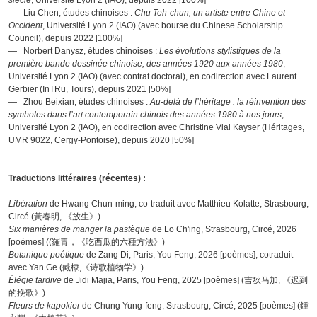
— Liu Chen, études chinoises :
Chu Teh-chun, un artiste entre Chine et
Occident
, Université Lyon 2 (IAO) (avec bourse du Chinese Scholarship
Council), depuis 2022 [100%]
— Norbert Danysz, études chinoises :
Les évolutions stylistiques de la
première bande dessinée chinoise, des années 1920 aux années 1980
,
Université Lyon 2 (IAO) (avec contrat doctoral), en codirection avec Laurent
Gerbier (InTRu, Tours), depuis 2021 [50%]
— Zhou Beixian, études chinoises :
Au-delà de l’héritage : la réinvention des
symboles dans l’art contemporain chinois des années 1980 à nos jours
,
Université Lyon 2 (IAO), en codirection avec Christine Vial Kayser (Héritages,
UMR 9022, Cergy-Pontoise), depuis 2020 [50%]
Traductions littéraires (récentes) :
Libération
de Hwang Chun-ming, co-traduit avec Matthieu Kolatte, Strasbourg,
Circé (黃春明, 《放生》)
Six manières de manger la pastèque
de Lo Ch'ing, Strasbourg, Circé, 2026
[poèmes] ((羅青，《吃西瓜的六種方法》)
Botanique poétique
de Zang Di, Paris, You Feng, 2026 [poèmes], cotraduit
avec Yan Ge (臧棣,《诗歌植物学》).
Élégie tardive
de Jidi Majia, Paris, You Feng, 2025 [poèmes] (吉狄马加, 《迟到
的挽歌》)
Fleurs de kapokier
de Chung Yung-feng, Strasbourg, Circé, 2025 [poèmes] (鍾