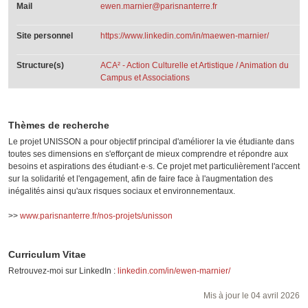
Mail
ewen.marnier@parisnanterre.fr
Site personnel
https://www.linkedin.com/in/maewen-marnier/
Structure(s)
ACA² - Action Culturelle et Artistique / Animation du
Campus et Associations
Thèmes de recherche
Le projet UNISSON a pour objectif principal d'améliorer la vie étudiante dans
toutes ses dimensions en s'efforçant de mieux comprendre et répondre aux
besoins et aspirations des étudiant·e·s. Ce projet met particulièrement l'accent
sur la solidarité et l'engagement, afin de faire face à l'augmentation des
inégalités ainsi qu'aux risques sociaux et environnementaux.
>>
www.parisnanterre.fr/nos-projets/unisson
Curriculum Vitae
Retrouvez-moi sur LinkedIn :
linkedin.com/in/ewen-marnier/
Mis à jour le 04 avril 2026