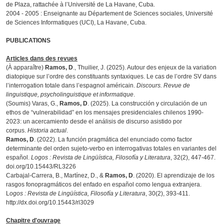
de Plaza, rattachée à l’Université de La Havane, Cuba.
2004 - 2005 : Enseignante au Département de Sciences sociales, Université
de Sciences Informatiques (UCI), La Havane, Cuba.
PUBLICATIONS
Articles dans des revues
(À apparaître)
Ramos, D
., Thuilier, J. (2025). Autour des enjeux de la variation
diatopique sur l’ordre des constituants syntaxiques. Le cas de l’ordre SV dans
l’interrogation totale dans l’espagnol américain.
Discours. Revue de
linguistique, psycholinguistique et informatique
.
(Soumis) Varas, G.,
Ramos, D
. (2025). La construcción y circulación de un
ethos de “vulnerabilidad” en los mensajes presidenciales chilenos 1990-
2023: un acercamiento desde el análisis de discurso asistido por
corpus.
Historia actual
.
Ramos, D
. (2022). La función pragmática del enunciado como factor
determinante del orden sujeto-verbo en interrogativas totales en variantes del
español.
Logos : Revista de Lingüística, Filosofía y Literatura
, 32(2), 447-467.
doi.org/10.15443/RL3226
Carbajal-Carrera, B., Martínez, D., &
Ramos, D
. (2020). El aprendizaje de los
rasgos fonopragmáticos del enfado en español como lengua extranjera.
L
ogos : Revista de Lingüística, Filosofía y Literatura
, 30(2), 393-411.
http://dx.doi.org/10.15443/rl3029
Chapitre d'ouvrage