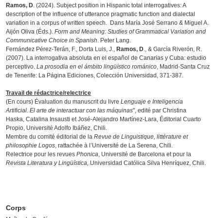
Ramos, D
. (2024). Subject position in Hispanic total interrogatives: A
description of the influence of utterance pragmatic function and dialectal
variation in a corpus of written speech. Dans María José Serrano & Miguel A.
Aijón Oliva (Éds.).
Form and Meaning: Studies of Grammatical Variation and
Communicative Choice in Spanish
. Peter Lang.
Fernández Pérez-Terán, F., Dorta Luis, J.,
Ramos, D
., & García Riverón, R.
(2007). La interrogativa absoluta en el español de Canarias y Cuba: estudio
perceptivo.
La prosodia en el ámbito lingüístico románico
, Madrid-Santa Cruz
de Tenerife: La Página Ediciones, Colección Universidad, 371-387.
Travail de rédactrice/relectrice
(En cours) Évaluation du manuscrit du livre
Lenguaje e Inteligencia
Artificial. El arte de interactuar con las máquinas
", edité par Christina
Haska, Catalina Insausti et José-Alejandro Martínez-Lara, Éditorial Cuarto
Propio, Université Adolfo Ibáñez, Chili.
Membre du comité éditorial de la
Revue de Linguistique, littérature et
philosophie Logos
, rattachée à l’Université de La Serena, Chili.
Relectrice pour les revues
Phonica
, Université de Barcelona et pour la
Revista Literatura y Lingüística,
Universidad Católica Silva Henríquez, Chili.
Corps