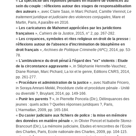
«
La spécificité des réponses pénales en matière de violences au
sein du couple : réflexions autour des stages de responsabilisation
des auteurs
», avec Claire Saas, in Marc Pichard, Camille Viennot,
Le
traitement juridique et judiciaire des violences conjugales
, Mare et
Martin, Paris, A paraître en 2016.
«
Les caricatures de Mahomet appréciées par les juridictions
françaises
»,
Cahiers de la Justice
, 2015, n° 2, pp. 267-282.
«
Les croyances, symboles et rites religieux en droit de la presse :
réflexions autour de l’absence d’incrimination de blasphème en
droit français
»,
Archives de Politique Criminelle (APC)
, 2014, pp. 53-
78.
«
L'ambivalence du droit pénal à l’égard des "ex" violents : Etude
de la circonstance aggravante
», in Stéphanie Hennette-Vauchez,
Diane Roman, Marc Pichard, La loi et le genre, Editions CNRS, 2014,
pp. 261-277.
«
Procédure et administration de la justice
», avec Nathalie Fricero,
in Soraya Amrani-Mekki, Procédure civile et procédure pénale - Unité
ou diversité ?, Bruylant, 2014, pp. 149-166.
«
Punir les parents ?
», in Pierrette Poncela (Dir.), Délinquances des
jeunes : quels actes ? Quelles réponses juridiques ?, Paris,
L’Harmattan, 2009, pp. 165-184.
«
Du casier judiciaire aux fichiers de police : la mise en mémoire
des données en matière pénale
», in Olivier Poncet et Isabelle Storez-
Brancourt (Dir.), La mémoire judiciaire, Etudes et rencontres de l’Ecole
des Chartes, Paris, Ecole nationale des Chartes, 2009, pp. 104-115.