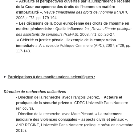
«
Actualité et perspectives ouvertes par la jurisprudence récente
de la Cour européenne des droits de l’homme en matière
d’impartialité
»,
Revue trimestrielle des droits de l’homme (RTDH)
,
2008, n°73, pp. 179-194.
«
Les décisions de la Cour européenne des droits de l’homme en
matière pénitentiaire : Quelle influence ?
»,
Revue d’étude politique
des assistants de sénateurs (REPAS)
, 2008, n°1, pp. 26-27.
«
Célérité et justice pénale : l’exemple de la comparution
immédiate
», Archives de Politique Criminelle (APC), 2007, n°29, pp.
117-143.
Participations à des manifestations scientifiques :
Direction de recherches collectives
:
- Direction de la recherche, avec François Deprez, «
Acteurs et
pratiques de la sécurité privée
», CDPC Université Paris Nanterre
(en cours).
- Direction de la recherche, avec Marc Pichard, «
Le traitement
judiciaire des violences conjugales – aspects civils et pénaux
»,
ANR REGINE, Université Paris Nanterre (colloque prévu en novembre
2015).