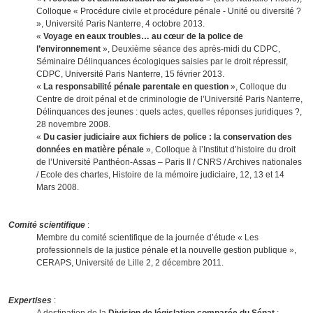
Colloque « Procédure civile et procédure pénale - Unité ou diversité ?
», Université Paris Nanterre, 4 octobre 2013.
«
Voyage en eaux troubles… au cœur de la police de
l’environnement
», Deuxième séance des après-midi du CDPC,
Séminaire Délinquances écologiques saisies par le droit répressif,
CDPC, Université Paris Nanterre, 15 février 2013.
«
La responsabilité pénale parentale en question
», Colloque du
Centre de droit pénal et de criminologie de l’Université Paris Nanterre,
Délinquances des jeunes : quels actes, quelles réponses juridiques ?,
28 novembre 2008.
«
Du casier judiciaire aux fichiers de police : la conservation des
données en matière pénale
», Colloque à l’Institut d’histoire du droit
de l’Université Panthéon-Assas – Paris II / CNRS / Archives nationales
/ Ecole des chartes, Histoire de la mémoire judiciaire, 12, 13 et 14
Mars 2008.
Comité scientifique
:
Membre du comité scientifique de la journée d’étude « Les
professionnels de la justice pénale et la nouvelle gestion publique »,
CERAPS, Université de Lille 2, 2 décembre 2011.
Expertises
:
A destination de la
Division de législation comparée du Sénat
: