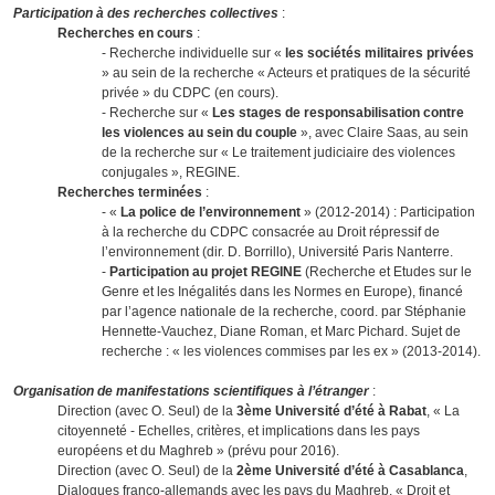
Participation à des recherches collectives
:
Recherches en cours
:
- Recherche individuelle sur «
les sociétés militaires privées
» au sein de la recherche « Acteurs et pratiques de la sécurité
privée » du CDPC (en cours).
- Recherche sur «
Les stages de responsabilisation contre
les violences au sein du couple
», avec Claire Saas, au sein
de la recherche sur « Le traitement judiciaire des violences
conjugales », REGINE.
Recherches terminées
:
- «
La police de l’environnement
» (2012-2014) : Participation
à la recherche du CDPC consacrée au Droit répressif de
l’environnement (dir. D. Borrillo), Université Paris Nanterre.
-
Participation au projet REGINE
(Recherche et Etudes sur le
Genre et les Inégalités dans les Normes en Europe), financé
par l’agence nationale de la recherche, coord. par Stéphanie
Hennette-Vauchez, Diane Roman, et Marc Pichard. Sujet de
recherche : « les violences commises par les ex » (2013-2014).
Organisation de manifestations scientifiques à l’étranger
:
Direction (avec O. Seul) de la
3ème Université d’été à Rabat
, « La
citoyenneté - Echelles, critères, et implications dans les pays
européens et du Maghreb » (prévu pour 2016).
Direction (avec O. Seul) de la
2ème Université d’été à Casablanca
,
Dialogues franco-allemands avec les pays du Maghreb, « Droit et