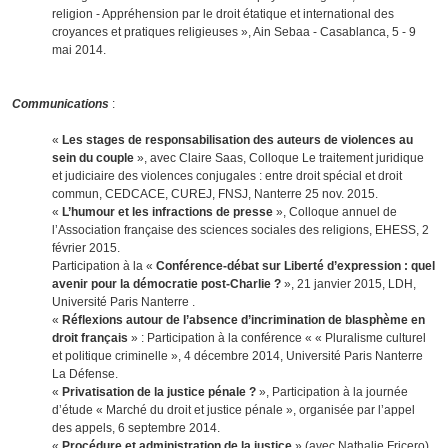
religion - Appréhension par le droit étatique et international des
croyances et pratiques religieuses », Ain Sebaa - Casablanca, 5 - 9
mai 2014.
Communications
:
«
Les stages de responsabilisation des auteurs de violences au
sein du couple
», avec Claire Saas, Colloque Le traitement juridique
et judiciaire des violences conjugales : entre droit spécial et droit
commun, CEDCACE, CUREJ, FNSJ, Nanterre 25 nov. 2015.
«
L’humour et les infractions de presse
», Colloque annuel de
l’Association française des sciences sociales des religions, EHESS, 2
février 2015.
Participation à la «
Conférence-débat sur Liberté d’expression : quel
avenir pour la démocratie post-Charlie ?
», 21 janvier 2015, LDH,
Université Paris Nanterre .
«
Réflexions autour de l’absence d’incrimination de blasphème en
droit français
» : Participation à la conférence « « Pluralisme culturel
et politique criminelle », 4 décembre 2014, Université Paris Nanterre
La Défense.
«
Privatisation de la justice pénale ?
», Participation à la journée
d’étude « Marché du droit et justice pénale », organisée par l’appel
des appels, 6 septembre 2014.
«
Procédure et administration de la justice
» (avec Nathalie Fricero),