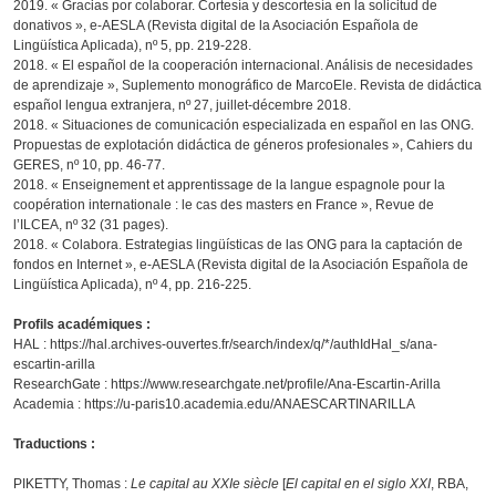
2019. « Gracias por colaborar. Cortesía y descortesía en la solicitud de
donativos », e-AESLA (Revista digital de la Asociación Española de
Lingüística Aplicada), nº 5, pp. 219-228.
2018. « El español de la cooperación internacional. Análisis de necesidades
de aprendizaje », Suplemento monográfico de MarcoEle. Revista de didáctica
español lengua extranjera, nº 27, juillet-décembre 2018.
2018. « Situaciones de comunicación especializada en español en las ONG.
Propuestas de explotación didáctica de géneros profesionales », Cahiers du
GERES, nº 10, pp. 46-77.
2018. « Enseignement et apprentissage de la langue espagnole pour la
coopération internationale : le cas des masters en France », Revue de
l’ILCEA, nº 32 (31 pages).
2018. « Colabora. Estrategias lingüísticas de las ONG para la captación de
fondos en Internet », e-AESLA (Revista digital de la Asociación Española de
Lingüística Aplicada), nº 4, pp. 216-225.
Profils académiques :
HAL : https://hal.archives-ouvertes.fr/search/index/q/*/authIdHal_s/ana-
escartin-arilla
ResearchGate : https://www.researchgate.net/profile/Ana-Escartin-Arilla
Academia : https://u-paris10.academia.edu/ANAESCARTINARILLA
Traductions :
PIKETTY, Thomas :
Le capital au XXIe siècle
[
El capital en el siglo XXI
, RBA,