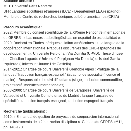
Situation actuelle :
MCF Université Paris Nanterre
UFR Langues et cultures étrangères (LCE) - Département LEA (espagnol)
Membre du Centre de recherches ibériques et ibéro-américaines (CRIIA)
Parcours académique :
2022: Membre du conseil scientifique de la XIXème Rencontre internationale
du GERES : « Las necesidades lingüísticas en español de especialidad ».
2020: Doctorat en Études ibériques et latino-américaines : « La langue de la
coopération internationale. Pratiques discursives des ONG espagnoles de
développement ». Université Perpignan Via Domitia (UPVD). Thèse dirigée
par Christian Lagarde (Université Perpignan Via Domitia) et Isabel García
Izquierdo (Universitat Jaume I de Castelló).
2014-2021: Chargée de cours Université Grenoble Alpes : Pratique de la
langue / Traduction français-espagnol / Espagnol de spécialité (licence et
master) - Responsable de suivi d'étudiants (stage, traduction commanditée,
projet tutoré, mobilités internationales).
2003-2009: Chargée de cours Université de Saragosse, Université de
Valladolid et Université Complutense de Madrid : langue française de
spécialité, traduction français-espagnol, traduction espagnol-français.
Recherche (publications) :
2019. « El manual de gestión de proyectos de cooperación internacional
como instrumento de alfabetización disciplinar ». Cahiers du GERES, nº 11,
pp. 148-178.