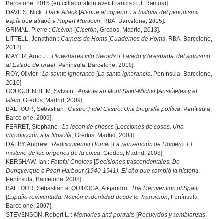
Barcelone, 2015 (en collaboration avec Francisco J. Ramos)].
DAVIES, Nick :
Hack Attack
[
Ataque al imperio. La historia del periodismo
espía que atrapó a Rupert Murdoch
, RBA, Barcelone, 2015].
GRIMAL, Pierre :
Cicéron
[
Cicerón
, Gredos, Madrid, 2013].
LITTELL, Jonathan :
Carnets de Homs
[
Cuadernos de Homs
, RBA, Barcelone,
2012].
MAYER, Arno J. :
Plowshares into Swords
[
El arado y la espada: del sionismo
al Estado de Israel
, Península, Barcelone, 2010].
ROY, Olivier :
La sainte ignorance
[
La santa ignorancia
. Península, Barcelone,
2010].
GOUGUENHEIM, Sylvain :
Aristote au Mont Saint-Michel
[
Aristóteles y el
Islam
, Gredos, Madrid, 2009].
BALFOUR, Sebastian :
Castro
[
Fidel Castro. Una biografía política
, Península,
Barcelone, 2009].
FERRET, Stéphane :
La leçon de choses
[
Lecciones de cosas. Una
introducción a la filosofía
, Gredos, Madrid, 2008].
DALBY, Andrew :
Rediscovering Homer
[
La reinvención de Homero. El
misterio de los orígenes de la épica
, Gredos, Madrid, 2008].
KERSHAW, Ian :
Fateful Choices
[
Decisiones trascendentales. De
Dunquerque a Pearl Harbour (1940-1941). El año que cambió la historia
,
Península, Barcelone, 2008].
BALFOUR, Sebastian et QUIROGA, Alejandro :
The Reinvention of Spain
[
España reinventada. Nación e identidad desde la Transición
, Península,
Barcelone, 2007].
STEVENSON, Robert L. :
Memories and portraits
[
Recuerdos y semblanzas
,