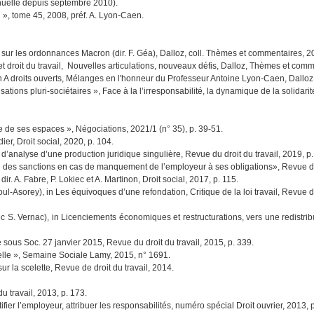
annuelle depuis septembre 2010).
l », tome 45, 2008, préf. A. Lyon-Caen.
 sur les ordonnances Macron (dir. F. Géa), Dalloz, coll. Thèmes et commentaires, 2
et droit du travail, Nouvelles articulations, nouveaux défis, Dalloz, Thèmes et com
 in A droits ouverts, Mélanges en l'honneur du Professeur Antoine Lyon-Caen, Dallo
isations pluri-sociétaires », Face à la l’irresponsabilité, la dynamique de la solidar
e de ses espaces », Négociations, 2021/1 (n° 35), p. 39-51.
r, Droit social, 2020, p. 104.
d’analyse d’une production juridique singulière, Revue du droit du travail, 2019, p.
tion des sanctions en cas de manquement de l’employeur à ses obligations», Revue d
 dir. A. Fabre, P. Lokiec et A. Martinon, Droit social, 2017, p. 115.
oul-Asorey), in Les équivoques d’une refondation, Critique de la loi travail, Revue d
ec S. Vernac), in Licenciements économiques et restructurations, vers une redistrib
 sous Soc. 27 janvier 2015, Revue du droit du travail, 2015, p. 339.
elle », Semaine Sociale Lamy, 2015, n° 1691.
r la scelette, Revue de droit du travail, 2014.
u travail, 2013, p. 173.
fier l’employeur, attribuer les responsabilités, numéro spécial Droit ouvrier, 2013, 