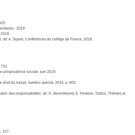
020.
mentaires, 2019.
z 2018.
ité, dir. A. Supiot, Conférences du collège de France, 2018.
 733.
e jurisprudence sociale, juin 2019.
e droit du travail, numéro spécial, 2016, p. 803.
ution des responsabilités, dir. G. Borenfreund, E. Peskine, Dalloz, Thèmes et
p. 157.