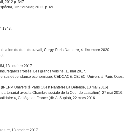
ail, 2012 p. 347
spécial, Droit ouvrier, 2012, p. 69.
n° 1943.
nalisation du droit du travail, Cergy, Paris-Nanterre, 4 décembre 2020.
20.
 ENM, 13 octobre 2017
uns, regards croisés, Les grands voisins, 11 mai 2017.
rale versus dépendance économique, CEDCACE, CEJEC, Université Paris Ouest
l » (IRERP, Université Paris Ouest Nanterre La Défense, 18 mai 2016)
n, en partenariat avec la Chambre sociale de la Cour de cassation), 27 mai 2016.
solidaire », Collège de France (dir. A. Supiot), 22 mars 2016.
trature, 13 octobre 2017.