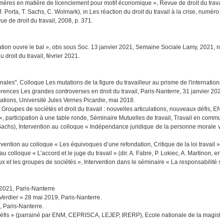
és mères en matière de licenciement pour motif économique », Revue de droit du trav
 Porta, T. Sachs, C. Wolmark), in Les réaction du droit du travail à la crise, numéro 
e de droit du travail, 2008, p. 371.
ssation ouvre le bal », obs sous Soc. 13 janvier 2021, Semaine Sociale Lamy, 2021, 
 droit du travail, février 2021.
onales", Colloque Les mutations de la figure du travailleur au prisme de l'internatio
érences Les grandes controverses en droit du travail, Paris-Nanterre, 31 janvier 20
rations, Université Jules Vernes Picardie, mai 2018.
 Groupes de sociétés et droit du travail : nouvelles articulations, nouveaux défis,
, participation à une table ronde, Séminaire Mutuelles de travail, Travail en comm
. Sachs), Intervention au colloque « Indépendance juridique de la personne mo
tervention au colloque « Les équivoques d’une refondation, Critique de la loi travai
n au colloque « L’accord et le juge du travail » (dir. A. Fabre, P. Lokiec, A. Martino
aux et les groupes de sociétés », Intervention dans le séminaire « La responsabilité 
-2021, Paris-Nanterre
erdier » 28 mai 2019, Paris-Nanterre.
 Paris-Nanterre.
x défis » (parrainé par ENM, CEPRISCA, LEJEP, IRERP), Ecole nationale de la magis