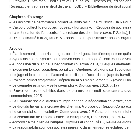
E. Peskine, C. Wolmark, Droit du travail, Dalloz, coll. Hypercours, (édition 
Réseaux d’entreprises et droit du travail, LGDJ, « Bibliothèque de droit socia
Chapitres d'ouvrage
«Les accords de performance collective, histoires d’une mutation», in Retour
« L'accord collectif de groupe, nouveaux horizons », in Groupes de sociétés 
« La refondation de l'entreprise à la croisée des chemins » (avec T. Sachs),
« De la solidarité à la vigilance. A propos de la responsabilité dans les organ
Articles
« Établissement, entreprise ou groupe – La négociation d’entreprise en quêt
« Syndicats et droit syndical en mouvements : hommage à Jean-Maurice Verdie
« A l’occasion du bilan de la négociation collective 2018, Quelques éléments 
« Exécution forcée, réparation, pénalités - Quelques réflexions sur l’évolu
« Le juge et le contenu de l’accord collectif », in L’accord et le juge du travail,
« L’accord collectif majoritaire : déploiement ou morcellement ? » (avec I. Od
« Le coemploi est mort, vive le co-emploi », Droit ouvrier, 2016, p. 177.
« Pouvoirs et responsabilités dans les organisations multi-sociétaires » (av
commentaires, 2015.
« La Chambre sociale, architecte imprudent de la négociation collective, note
« Le droit du travail à la croisée des chemins, A propos du Rapport Combrex
« Le co-emploi sur la scelette», Controverse avec J-F. Cezaro, Le co-emploi su
« La célébration de l’accord collectif d’entreprise », Droit social, mai 2014.
« Accords de maintien de l’emploi. Ruptures et continuités », Revue de droit d
« La responsabilisation des sociétés mères », dans l’entreprise éclatée, identi