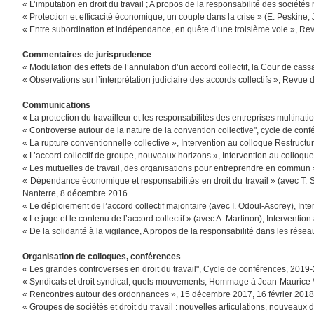
« L’imputation en droit du travail ; A propos de la responsabilité des sociét
« Protection et efficacité économique, un couple dans la crise » (E. Peskine, J.
« Entre subordination et indépendance, en quête d’une troisième voie », Revu
Commentaires de jurisprudence
« Modulation des effets de l’annulation d’un accord collectif, la Cour de ca
« Observations sur l’interprétation judiciaire des accords collectifs », Revue du
Communications
« La protection du travailleur et les responsabilités des entreprises multinati
« Controverse autour de la nature de la convention collective", cycle de conf
« La rupture conventionnelle collective », Intervention au colloque Restructu
« L’accord collectif de groupe, nouveaux horizons », Intervention au colloque
« Les mutuelles de travail, des organisations pour entreprendre en commun »
« Dépendance économique et responsabilités en droit du travail » (avec T
Nanterre, 8 décembre 2016.
« Le déploiement de l’accord collectif majoritaire (avec I. Odoul-Asorey), In
« Le juge et le contenu de l’accord collectif » (avec A. Martinon), Interventio
« De la solidarité à la vigilance, A propos de la responsabilité dans les rése
Organisation de colloques, conférences
« Les grandes controverses en droit du travail", Cycle de conférences, 2019
« Syndicats et droit syndical, quels mouvements, Hommage à Jean-Maurice V
« Rencontres autour des ordonnances », 15 décembre 2017, 16 février 2018,
« Groupes de sociétés et droit du travail : nouvelles articulations, nouveau