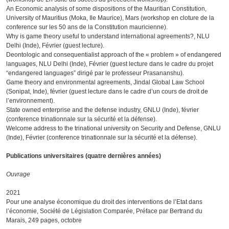
An Economic analysis of some dispositions of the Mauritian Constitution,
University of Mauritius (Moka, Ile Maurice), Mars (workshop en cloture de la
conference sur les 50 ans de la Constitution mauricienne).
Why is game theory useful to understand international agreements?, NLU
Delhi (Inde), Février (guest lecture).
Deontologic and consequentialist approach of the « problem » of endangered
languages, NLU Delhi (Inde), Février (guest lecture dans le cadre du projet
“endangered languages” dirigé par le professeur Prasananshu).
Game theory and environmental agreements, Jindal Global Law School
(Sonipat, Inde), février (guest lecture dans le cadre d’un cours de droit de
l’environnement).
State owned enterprise and the defense industry, GNLU (Inde), février
(conference trinationnale sur la sécurité et la défense).
Welcome address to the trinational university on Security and Defense, GNLU
(Inde), Février (conference trinationnale sur la sécurité et la défense).
Publications universitaires (quatre dernières années)
Ouvrage
2021
Pour une analyse économique du droit des interventions de l’Etat dans
l’économie, Société de Législation Comparée, Préface par Bertrand du
Marais, 249 pages, octobre