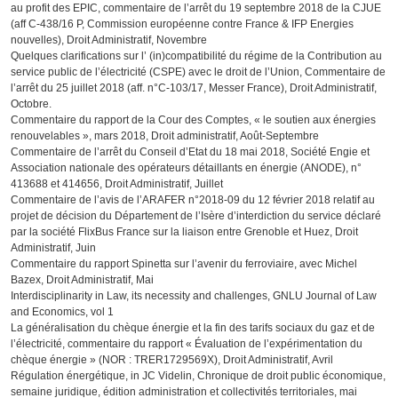
au profit des EPIC, commentaire de l’arrêt du 19 septembre 2018 de la CJUE
(aff C-438/16 P, Commission européenne contre France & IFP Energies
nouvelles), Droit Administratif, Novembre
Quelques clarifications sur l’ (in)compatibilité du régime de la Contribution au
service public de l’électricité (CSPE) avec le droit de l’Union, Commentaire de
l’arrêt du 25 juillet 2018 (aff. n°C-103/17, Messer France), Droit Administratif,
Octobre.
Commentaire du rapport de la Cour des Comptes, « le soutien aux énergies
renouvelables », mars 2018, Droit administratif, Août-Septembre
Commentaire de l’arrêt du Conseil d’Etat du 18 mai 2018, Société Engie et
Association nationale des opérateurs détaillants en énergie (ANODE), n°
413688 et 414656, Droit Administratif, Juillet
Commentaire de l’avis de l’ARAFER n°2018-09 du 12 février 2018 relatif au
projet de décision du Département de l’Isère d’interdiction du service déclaré
par la société FlixBus France sur la liaison entre Grenoble et Huez, Droit
Administratif, Juin
Commentaire du rapport Spinetta sur l’avenir du ferroviaire, avec Michel
Bazex, Droit Administratif, Mai
Interdisciplinarity in Law, its necessity and challenges, GNLU Journal of Law
and Economics, vol 1
La généralisation du chèque énergie et la fin des tarifs sociaux du gaz et de
l’électricité, commentaire du rapport « Évaluation de l’expérimentation du
chèque énergie » (NOR : TRER1729569X), Droit Administratif, Avril
Régulation énergétique, in JC Videlin, Chronique de droit public économique,
semaine juridique, édition administration et collectivités territoriales, mai