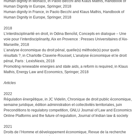
Human dignity in Monaco, in Paolo Becchi and Klaus Mathis, Handbook of
Human Dignity in Europe, Springer, 2018
Human dignity in France, in Paolo Becchi and Klaus Mathis, Handbook of
Human Dignity in Europe, Springer, 2018
2018
L’interdisciplinarité en droit, in Odina Benoîst, Concepts en dialogue – Une
voie pour l’interdisciplinarity, Aix en Provence : Presses Universitaires d’Aix-
Marseille, 2018
L’analyse économique du droit pénal, quelle(s) méthode(s) pour quels
résultats ?, in Charlotte Claverie-Rousset, L’analyse économique et le droit
pénal, Paris : LexisNexis, 2018
Promoting renewable energies and state aids, a reform is required, in Klaus
Mathis, Energy Law and Economics, Springer, 2018
Articles
2022
Régulation énergétique, in JC Videlin, Chronique de droit public économique,
semaine juridique, édition administration et collectivités territoriales, juin
Preconditions to regulatory competition, GNLU Journal of Law and Economics
Online Platforms and the future of regulation, Journal of Indian law & society
2021
Droits de l’Homme et développement économique, Revue de la recherche