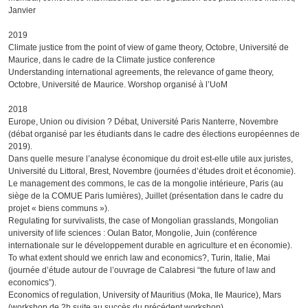
Janvier
2019
Climate justice from the point of view of game theory, Octobre, Université de
Maurice, dans le cadre de la Climate justice conference
Understanding international agreements, the relevance of game theory,
Octobre, Université de Maurice. Worshop organisé à l’UoM
2018
Europe, Union ou division ? Débat, Université Paris Nanterre, Novembre
(débat organisé par les étudiants dans le cadre des élections européennes de
2019).
Dans quelle mesure l’analyse économique du droit est-elle utile aux juristes,
Université du Littoral, Brest, Novembre (journées d’études droit et économie).
Le management des commons, le cas de la mongolie intérieure, Paris (au
siège de la COMUE Paris lumières), Juillet (présentation dans le cadre du
projet « biens communs »).
Regulating for survivalists, the case of Mongolian grasslands, Mongolian
university of life sciences : Oulan Bator, Mongolie, Juin (conférence
internationale sur le développement durable en agriculture et en économie).
To what extent should we enrich law and economics?, Turin, Italie, Mai
(journée d’étude autour de l’ouvrage de Calabresi “the future of law and
economics”).
Economics of regulation, University of Mauritius (Moka, Ile Maurice), Mars
(workshop de 2h suite au succès du précédent workshop).