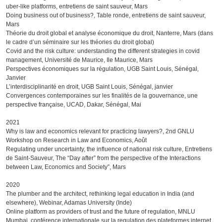
uber-like platforms, entretiens de saint sauveur, Mars
Doing business out of business?, Table ronde, entretiens de saint sauveur,
Mars
Théorie du droit global et analyse économique du droit, Nanterre, Mars (dans
le cadre d’un séminaire sur les théories du droit global)
Covid and the risk culture: understanding the different strategies in covid
management, Université de Maurice, Ile Maurice, Mars
Perspectives économiques sur la régulation, UGB Saint Louis, Sénégal,
Janvier
L’interdisciplinarité en droit, UGB Saint Louis, Sénégal, janvier
Convergences contemporaines sur les finalités de la gouvernance, une
perspective française, UCAD, Dakar, Sénégal, Mai
2021
Why is law and economics relevant for practicing lawyers?, 2nd GNLU
Workshop on Research in Law and Economics, Août
Regulating under uncertainty, the influence of national risk culture, Entretiens
de Saint-Sauveur, The “Day after” from the perspective of the Interactions
between Law, Economics and Society”, Mars
2020
The plumber and the architect, rethinking legal education in India (and
elsewhere), Webinar, Adamas University (Inde)
Online platform as providers of trust and the future of regulation, MNLU
Mumbai, conférence internationale sur la regulation des plateformes internet,