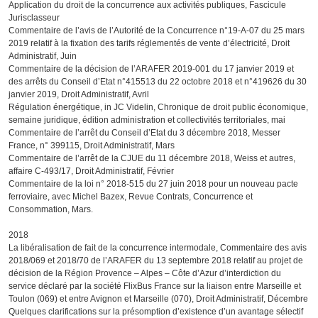
Application du droit de la concurrence aux activités publiques, Fascicule
Jurisclasseur
Commentaire de l’avis de l’Autorité de la Concurrence n°19-A-07 du 25 mars
2019 relatif à la fixation des tarifs réglementés de vente d’électricité, Droit
Administratif, Juin
Commentaire de la décision de l’ARAFER 2019-001 du 17 janvier 2019 et
des arrêts du Conseil d’Etat n°415513 du 22 octobre 2018 et n°419626 du 30
janvier 2019, Droit Administratif, Avril
Régulation énergétique, in JC Videlin, Chronique de droit public économique,
semaine juridique, édition administration et collectivités territoriales, mai
Commentaire de l’arrêt du Conseil d’Etat du 3 décembre 2018, Messer
France, n° 399115, Droit Administratif, Mars
Commentaire de l’arrêt de la CJUE du 11 décembre 2018, Weiss et autres,
affaire C-493/17, Droit Administratif, Février
Commentaire de la loi n° 2018-515 du 27 juin 2018 pour un nouveau pacte
ferroviaire, avec Michel Bazex, Revue Contrats, Concurrence et
Consommation, Mars.
2018
La libéralisation de fait de la concurrence intermodale, Commentaire des avis
2018/069 et 2018/70 de l’ARAFER du 13 septembre 2018 relatif au projet de
décision de la Région Provence – Alpes – Côte d’Azur d’interdiction du
service déclaré par la société FlixBus France sur la liaison entre Marseille et
Toulon (069) et entre Avignon et Marseille (070), Droit Administratif, Décembre
Quelques clarifications sur la présomption d’existence d’un avantage sélectif