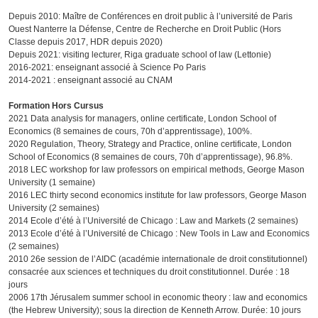
Depuis 2010: Maître de Conférences en droit public à l’université de Paris
Ouest Nanterre la Défense, Centre de Recherche en Droit Public (Hors
Classe depuis 2017, HDR depuis 2020)
Depuis 2021: visiting lecturer, Riga graduate school of law (Lettonie)
2016-2021: enseignant associé à Science Po Paris
2014-2021 : enseignant associé au CNAM
Formation Hors Cursus
2021 Data analysis for managers, online certificate, London School of
Economics (8 semaines de cours, 70h d’apprentissage), 100%.
2020 Regulation, Theory, Strategy and Practice, online certificate, London
School of Economics (8 semaines de cours, 70h d’apprentissage), 96.8%.
2018 LEC workshop for law professors on empirical methods, George Mason
University (1 semaine)
2016 LEC thirty second economics institute for law professors, George Mason
University (2 semaines)
2014 Ecole d’été à l’Université de Chicago : Law and Markets (2 semaines)
2013 Ecole d’été à l’Université de Chicago : New Tools in Law and Economics
(2 semaines)
2010 26e session de l’AIDC (académie internationale de droit constitutionnel)
consacrée aux sciences et techniques du droit constitutionnel. Durée : 18
jours
2006 17th Jérusalem summer school in economic theory : law and economics
(the Hebrew University); sous la direction de Kenneth Arrow. Durée: 10 jours