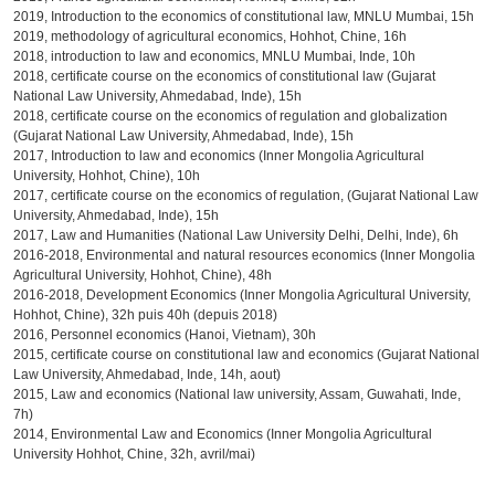
2019, Introduction to the economics of constitutional law, MNLU Mumbai, 15h
2019, methodology of agricultural economics, Hohhot, Chine, 16h
2018, introduction to law and economics, MNLU Mumbai, Inde, 10h
2018, certificate course on the economics of constitutional law (Gujarat
National Law University, Ahmedabad, Inde), 15h
2018, certificate course on the economics of regulation and globalization
(Gujarat National Law University, Ahmedabad, Inde), 15h
2017, Introduction to law and economics (Inner Mongolia Agricultural
University, Hohhot, Chine), 10h
2017, certificate course on the economics of regulation, (Gujarat National Law
University, Ahmedabad, Inde), 15h
2017, Law and Humanities (National Law University Delhi, Delhi, Inde), 6h
2016-2018, Environmental and natural resources economics (Inner Mongolia
Agricultural University, Hohhot, Chine), 48h
2016-2018, Development Economics (Inner Mongolia Agricultural University,
Hohhot, Chine), 32h puis 40h (depuis 2018)
2016, Personnel economics (Hanoi, Vietnam), 30h
2015, certificate course on constitutional law and economics (Gujarat National
Law University, Ahmedabad, Inde, 14h, aout)
2015, Law and economics (National law university, Assam, Guwahati, Inde,
7h)
2014, Environmental Law and Economics (Inner Mongolia Agricultural
University Hohhot, Chine, 32h, avril/mai)