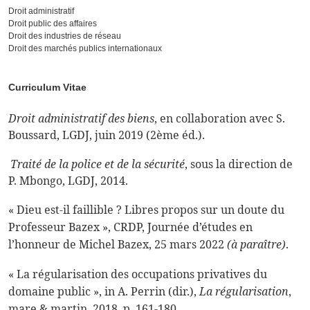
Droit administratif
Droit public des affaires
Droit des industries de réseau
Droit des marchés publics internationaux
Curriculum Vitae
Droit administratif des biens
, en collaboration avec S.
Boussard, LGDJ, juin 2019 (2ème éd.).
Traité de la police et de la sécurité
, sous la direction de
P. Mbongo, LGDJ, 2014.
« Dieu est-il faillible ? Libres propos sur un doute du
Professeur Bazex », CRDP, Journée d
’
études en
l
’
honneur de Michel Bazex, 25 mars 2022
(à paraître)
.
« La régularisation des occupations privatives du
domaine public », in A. Perrin (dir.),
La régularisation
,
mare & martin, 2018, p. 161-180.