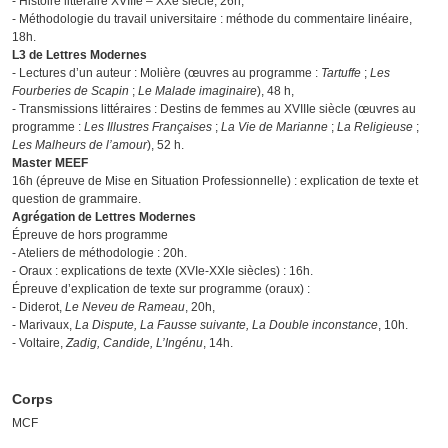
- Histoire littéraire XVIIIe – XXe siècle, 26h,
- Méthodologie du travail universitaire : méthode du commentaire linéaire,
18h.
L3 de Lettres Modernes
- Lectures d’un auteur : Molière (œuvres au programme :
Tartuffe
;
Les
Fourberies de Scapin
;
Le Malade imaginaire
), 48 h,
- Transmissions littéraires : Destins de femmes au XVIIIe siècle (œuvres au
programme :
Les Illustres Françaises
;
La Vie de Marianne
;
La Religieuse
;
Les Malheurs de l’amour
), 52 h.
Master MEEF
16h (épreuve de Mise en Situation Professionnelle) : explication de texte et
question de grammaire.
Agrégation de Lettres Modernes
Épreuve de hors programme
- Ateliers de méthodologie : 20h.
- Oraux : explications de texte (XVIe-XXIe siècles) : 16h.
Épreuve d’explication de texte sur programme (oraux) :
- Diderot,
Le Neveu de Rameau
, 20h,
- Marivaux,
La Dispute, La Fausse suivante, La Double inconstance
, 10h.
- Voltaire,
Zadig, Candide, L’Ingénu
, 14h.
Corps
MCF