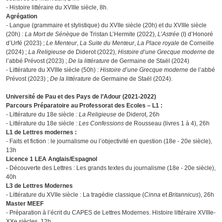
- Histoire littéraire du XVIIIe siècle, 8h.
Agrégation
- Langue (grammaire et stylistique) du XVIIe siècle (20h) et du XVIIIe siècle
(20h) :
La Mort de Sénèque
de Tristan L’Hermite (2022),
L’Astrée
(I) d’Honoré
d’Urfé (2023) ;
Le Menteur
,
La Suite du Menteur
,
La Place royale
de Corneille
(2024) ;
La Religieuse
de Diderot (2022),
Histoire d’une Grecque moderne
de
l’abbé Prévost (2023) ;
De la littérature
de Germaine de Staël (2024)
- Littérature du XVIIIe siècle (50h) :
Histoire d’une Grecque moderne
de l’abbé
Prévost (2023) ;
De la littérature
de Germaine de Staël (2024).
Université de Pau et des Pays de l’Adour (2021-2022)
Parcours Préparatoire au Professorat des Ecoles – L1 :
- Littérature du 18e siècle :
La Religieuse
de Diderot, 26h
- Littérature du 18e siècle :
Les Confessions
de Rousseau (livres 1 à 4), 26h
L1 de Lettres modernes :
- Faits et fiction : le journalisme ou l’objectivité en question (18e - 20e siècle),
13h
Licence 1 LEA Anglais/Espagnol
- Découverte des Lettres : Les grands textes du journalisme (18e - 20e siècle),
40h
L3 de Lettres Modernes
- Littérature du XVIIe siècle : La tragédie classique (
Cinna
et
Britannicus
), 26h
Master MEEF
- Préparation à l’écrit du CAPES de Lettres Modernes. Histoire littéraire XVIIIe-
XXe siècles, 12h