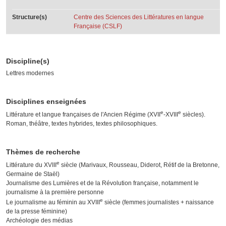
Structure(s)
Centre des Sciences des Littératures en langue
Française (CSLF)
Discipline(s)
Lettres modernes
Disciplines enseignées
e
e
Littérature et langue françaises de l'Ancien Régime (XVII
-XVIII
siècles).
Roman, théâtre, textes hybrides, textes philosophiques.
Thèmes de recherche
e
Littérature du XVIII
siècle (Marivaux, Rousseau, Diderot, Rétif de la Bretonne,
Germaine de Staël)
Journalisme des Lumières et de la Révolution française, notamment le
journalisme à la première personne
e
Le journalisme au féminin au XVIII
siècle (femmes journalistes + naissance
de la presse féminine)
Archéologie des médias