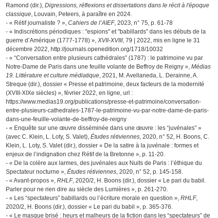
Ramond (dir.),
Digressions, réflexions et dissertations dans le récit à l'époque
classique
, Louvain, Peteers, à paraître en 2024.
- « Rétif journaliste ? »,
Cahiers de l’AIEF
, 2023, n° 75, p. 61-78
- « Indiscrétions périodiques : "espions" et "babillards" dans les débuts de la
guerre d’Amérique (1777-1778) »,
XVII-XVIII
, 79 | 2022, mis en ligne le 31
décembre 2022, http://journals.openedition.org/1718/10032
- « “Conversation entre plusieurs cathédrales” (1787) : le patrimoine vu par
Notre-Dame de Paris dans une feuille volante de Beffroy de Reigny »,
Médias
19. Littérature et culture médiatique
, 2021, M. Avellaneda, L. Derainne, A.
Streque (dir.), dossier « Presse et patrimoine, deux facteurs de la modernité
(XVIII-XIXe siècles) », février 2022, en ligne, url :
https://www.medias19.org/publications/presse-et-patrimoine/conversation-
entre-plusieurs-cathedrales-1787-le-patrimoine-vu-par-notre-dame-de-paris-
dans-une-feuille-volante-de-beffroy-de-reigny
- « Enquête sur une œuvre disséminée dans une œuvre : les “juvénales” »
(avec C. Klein, L. Loty, S. Valet),
Études rétiviennes
, 2020, n° 52, H. Boons, C.
Klein, L. Loty, S. Valet (dir.), dossier « De la satire à la juvénale : formes et
enjeux de l’indignation chez Rétif de la Bretonne », p. 11-20.
- « De la colère aux larmes, des juvénales aux Nuits de Paris : l’éthique du
Spectateur nocturne »,
Études rétiviennes
, 2020, n° 52, p. 145-158.
- « Avant-propos »,
RHLF
, 2020/2, H. Boons (dir.), dossier « Le pari du babil.
Parler pour ne rien dire au siècle des Lumières », p. 261-270.
- « Les “spectateurs” babillards ou l’écriture morale en question »,
RHLF
,
2020/2, H. Boons (dir.), dossier « Le pari du babil », p. 365-376.
- « Le masque brisé : heurs et malheurs de la fiction dans les “spectateurs” de