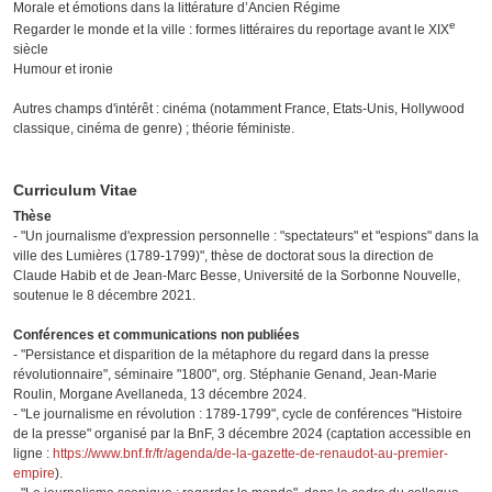
Morale et émotions dans la littérature d’Ancien Régime
e
Regarder le monde et la ville : formes littéraires du reportage avant le XIX
siècle
Humour et ironie
Autres champs d'intérêt : cinéma (notamment France, Etats-Unis, Hollywood
classique, cinéma de genre) ; théorie féministe.
Curriculum Vitae
Thèse
- "Un journalisme d'expression personnelle : "spectateurs" et "espions" dans la
ville des Lumières (1789-1799)", thèse de doctorat sous la direction de
Claude Habib et de Jean-Marc Besse, Université de la Sorbonne Nouvelle,
soutenue le 8 décembre 2021.
Conférences et communications non publiées
- "Persistance et disparition de la métaphore du regard dans la presse
révolutionnaire", séminaire "1800", org. Stéphanie Genand, Jean-Marie
Roulin, Morgane Avellaneda, 13 décembre 2024.
- "Le journalisme en révolution : 1789-1799", cycle de conférences "Histoire
de la presse" organisé par la BnF, 3 décembre 2024 (captation accessible en
ligne :
https://www.bnf.fr/fr/agenda/de-la-gazette-de-renaudot-au-premier-
empire
).