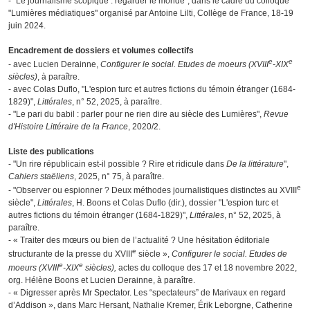
- "Le journalisme scopique : regarder le monde", dans le cadre du colloque
"Lumières médiatiques" organisé par Antoine Lilti, Collège de France, 18-19
juin 2024.
Encadrement de dossiers et volumes collectifs
e
e
- avec Lucien Derainne,
Configurer le social. Etudes de moeurs (XVIII
-XIX
siècles)
, à paraître.
- avec Colas Duflo, "L'espion turc et autres fictions du témoin étranger (1684-
1829)",
Littérales
, n° 52, 2025, à paraître.
- "Le pari du babil : parler pour ne rien dire au siècle des Lumières",
Revue
d'Histoire Littéraire de la France
, 2020/2.
Liste des publications
- "Un rire républicain est-il possible ? Rire et ridicule dans
De la littérature
",
Cahiers staëliens
, 2025, n° 75, à paraître.
e
- "Observer ou espionner ? Deux méthodes journalistiques distinctes au XVIII
siècle",
Littérales
, H. Boons et Colas Duflo (dir.), dossier "L'espion turc et
autres fictions du témoin étranger (1684-1829)",
Littérales
, n° 52, 2025, à
paraître.
- « Traiter des mœurs ou bien de l’actualité ? Une hésitation éditoriale
e
structurante de la presse du XVIII
siècle »,
Configurer le social. Etudes de
e
e
moeurs (XVIII
-XIX
siècles),
actes du colloque des 17 et 18 novembre 2022,
org. Hélène Boons et Lucien Derainne, à paraître.
- « Digresser après Mr Spectator. Les “spectateurs” de Marivaux en regard
d’Addison », dans Marc Hersant, Nathalie Kremer, Érik Leborgne, Catherine