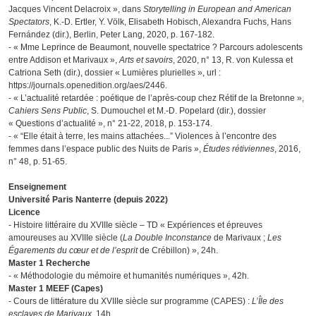
Jacques Vincent Delacroix », dans
Storytelling in European and American
Spectators
, K.-D. Ertler, Y. Völk, Elisabeth Hobisch, Alexandra Fuchs, Hans
Fernández (dir.), Berlin, Peter Lang, 2020, p. 167-182.
- « Mme Leprince de Beaumont, nouvelle spectatrice ? Parcours adolescents
entre Addison et Marivaux »,
Arts et savoirs
, 2020, n° 13, R. von Kulessa et
Catriona Seth (dir.), dossier « Lumières plurielles », url :
https://journals.openedition.org/aes/2446.
- « L’actualité retardée : poétique de l’après-coup chez Rétif de la Bretonne »,
Cahiers Sens Public
, S. Dumouchel et M.-D. Popelard (dir.), dossier
« Questions d’actualité », n° 21-22, 2018, p. 153-174.
- « “Elle était à terre, les mains attachées...” Violences à l’encontre des
femmes dans l’espace public des Nuits de Paris »,
Études rétiviennes
, 2016,
n° 48, p. 51-65.
Enseignement
Université Paris Nanterre (depuis 2022)
Licence
- Histoire littéraire du XVIIIe siècle – TD « Expériences et épreuves
amoureuses au XVIIIe siècle (
La Double Inconstance
de Marivaux ;
Les
Égarements du cœur et de l’esprit
de Crébillon) », 24h.
Master 1 Recherche
- « Méthodologie du mémoire et humanités numériques », 42h.
Master 1 MEEF (Capes)
- Cours de littérature du XVIIIe siècle sur programme (CAPES) :
L’Île des
esclaves de Marivaux
, 14h.