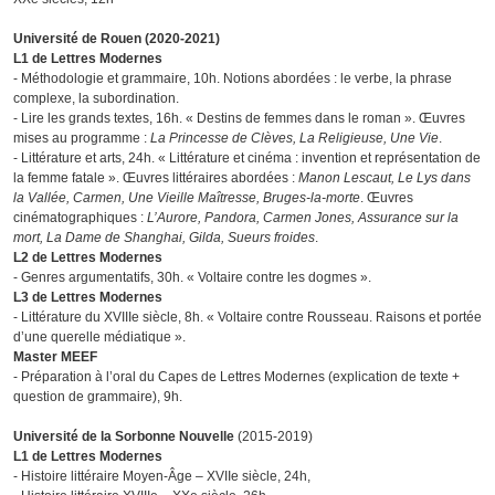
Université de Rouen (2020-2021)
L1 de Lettres Modernes
- Méthodologie et grammaire, 10h. Notions abordées : le verbe, la phrase
complexe, la subordination.
- Lire les grands textes, 16h. « Destins de femmes dans le roman ». Œuvres
mises au programme :
La Princesse de Clèves, La Religieuse, Une Vie
.
- Littérature et arts, 24h. « Littérature et cinéma : invention et représentation de
la femme fatale ». Œuvres littéraires abordées :
Manon Lescaut, Le Lys dans
la Vallée, Carmen, Une Vieille Maîtresse, Bruges-la-morte
. Œuvres
cinématographiques :
L’Aurore, Pandora, Carmen Jones, Assurance sur la
mort, La Dame de Shanghai, Gilda, Sueurs froides
.
L2 de Lettres Modernes
- Genres argumentatifs, 30h. « Voltaire contre les dogmes ».
L3 de Lettres Modernes
- Littérature du XVIIIe siècle, 8h. « Voltaire contre Rousseau. Raisons et portée
d’une querelle médiatique ».
Master MEEF
- Préparation à l’oral du Capes de Lettres Modernes (explication de texte +
question de grammaire), 9h.
Université de la Sorbonne Nouvelle
(2015-2019)
L1 de Lettres Modernes
- Histoire littéraire Moyen-Âge – XVIIe siècle, 24h,