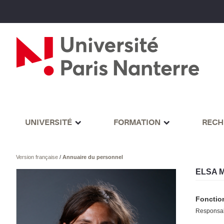
UNIVERSITÉ
FORMATION
RECH
Version française
/
Annuaire du personnel
ELSA 
Fonctio
Responsab