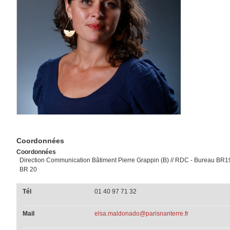
Coordonnées
Coordonnées
Direction Communication Bâtiment Pierre Grappin (B) // RDC - Bureau BR
BR 20
Tél
01 40 97 71 32
Mail
elsa.maldonado@parisnanterre.fr