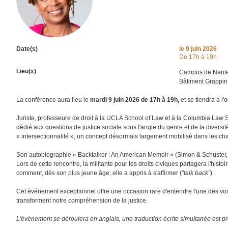
Date(s)
le
9 juin 2026
De 17h à 19h
Lieu(x)
Campus de Nante
Bâtiment Grappin
La conférence aura lieu le
mardi 9 juin 2026 de 17h à 19h,
et se tiendra à l
Juriste, professeure de droit à la UCLA School of Law et à la Columbia Law S
dédié aux questions de justice sociale sous l'angle du genre et de la diversit
« intersectionnalité », un concept désormais largement mobilisé dans les ch
Son autobiographie « Backtalker : An American Memoir » (Simon & Schuster, 
Lors de cette rencontre, la militante pour les droits civiques partagera l'his
comment, dès son plus jeune âge, elle a appris à s'affirmer ("
talk back"
).
Cet événement exceptionnel offre une occasion rare d'entendre l'une des voix 
transforment notre compréhension de la justice.
L'événement se déroulera en anglais, une traduction écrite simultanée est p