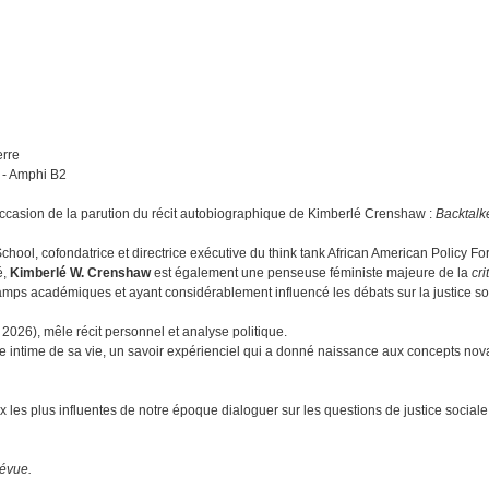
rre
 - Amphi B2
'occasion de la parution du récit autobiographique de Kimberlé Crenshaw :
Backtalk
chool, cofondatrice et directrice exécutive du think tank African American Policy F
é,
Kimberlé W. Crenshaw
est également une penseuse féministe majeure de la
cri
amps académiques et ayant considérablement influencé les débats sur la justice so
2026), mêle récit personnel et analyse politique.
toire intime de sa vie, un savoir expérienciel qui a donné naissance aux concepts no
les plus influentes de notre époque dialoguer sur les questions de justice sociale,
révue.