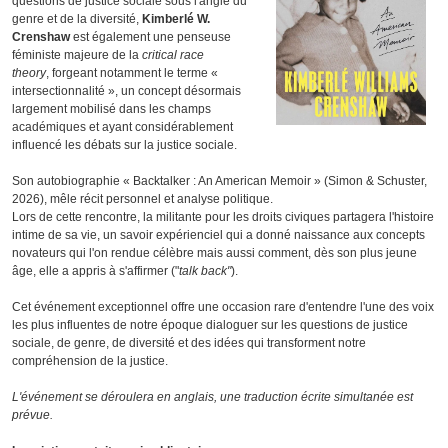
questions de justice sociale sous l'angle du
genre et de la diversité,
Kimberlé W.
Crenshaw
est également une penseuse
féministe majeure de la
critical race
theory
, forgeant notamment le terme «
intersectionnalité », un concept désormais
largement mobilisé dans les champs
académiques et ayant considérablement
influencé les débats sur la justice sociale.
Son autobiographie « Backtalker : An American Memoir » (Simon & Schuster,
2026), mêle récit personnel et analyse politique.
Lors de cette rencontre, la militante pour les droits civiques partagera l'histoire
intime de sa vie, un savoir expérienciel qui a donné naissance aux concepts
novateurs qui l'on rendue célèbre mais aussi comment, dès son plus jeune
âge, elle a appris à s'affirmer ("
talk back"
).
Cet événement exceptionnel offre une occasion rare d'entendre l'une des voix
les plus influentes de notre époque dialoguer sur les questions de justice
sociale, de genre, de diversité et des idées qui transforment notre
compréhension de la justice.
L'événement se déroulera en anglais, une traduction écrite simultanée est
prévue.