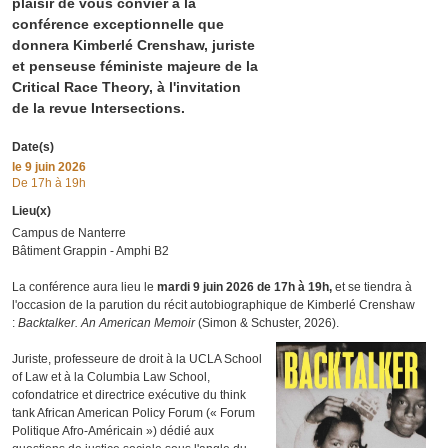
plaisir de vous convier à la
conférence exceptionnelle que
donnera Kimberlé Crenshaw, juriste
et penseuse féministe majeure de la
Critical Race Theory, à l'invitation
de la revue Intersections.
Date(s)
le
9 juin 2026
De 17h à 19h
Lieu(x)
Campus de Nanterre
Bâtiment Grappin - Amphi B2
La conférence aura lieu le
mardi 9 juin 2026 de 17h à 19h,
et se tiendra à
l'occasion de la parution du récit autobiographique de Kimberlé Crenshaw
:
Backtalker. An American Memoir
(Simon & Schuster, 2026).
Juriste, professeure de droit à la UCLA School
of Law et à la Columbia Law School,
cofondatrice et directrice exécutive du think
tank African American Policy Forum (« Forum
Politique Afro-Américain ») dédié aux