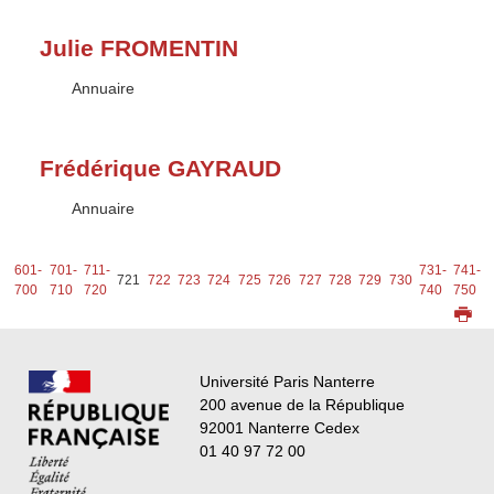
Julie FROMENTIN
Type :
Annuaire
Frédérique GAYRAUD
Type :
Annuaire
1-
601-
701-
711-
731-
741-
721
722
723
724
725
726
727
728
729
730
0
700
710
720
740
750
Université Paris Nanterre
200 avenue de la République
92001 Nanterre Cedex
01 40 97 72 00