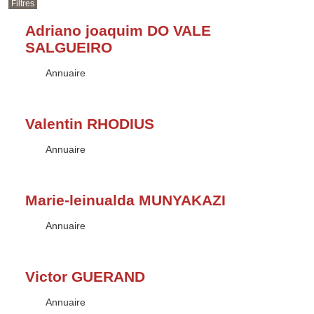
Filtres
Adriano joaquim DO VALE
SALGUEIRO
Type :
Annuaire
Valentin RHODIUS
Type :
Annuaire
Marie-leinualda MUNYAKAZI
Type :
Annuaire
Victor GUERAND
Type :
Annuaire