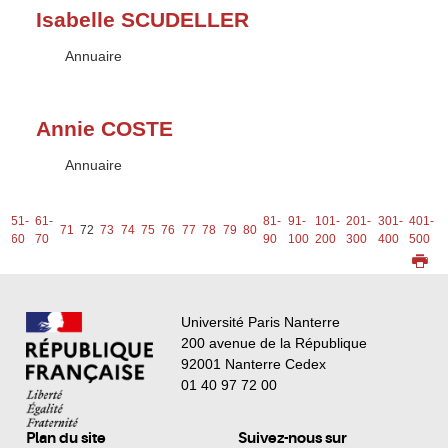
Isabelle SCUDELLER
Type :
Annuaire
Annie COSTE
Type :
Annuaire
-
51-
61-
81-
91-
101-
201-
301-
401-
5
71
72
73
74
75
76
77
78
79
80
0
60
70
90
100
200
300
400
500
6
Université Paris Nanterre
200 avenue de la République
92001 Nanterre Cedex
01 40 97 72 00
Plan du site
Suivez-nous sur