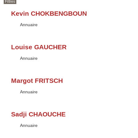
Filtres
Kevin CHOKBENGBOUN
Type :
Annuaire
Louise GAUCHER
Type :
Annuaire
Margot FRITSCH
Type :
Annuaire
Sadji CHAOUCHE
Type :
Annuaire