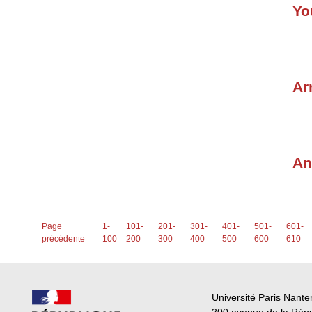
Yo
Ar
An
Page
1-
101-
201-
301-
401-
501-
601-
précédente
100
200
300
400
500
600
610
Université Paris Nante
200 avenue de la Rép