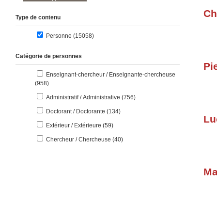
Ch
Type de contenu
résultats
Personne (15058
)
Catégorie de personnes
Pi
Enseignant-chercheur / Enseignante-chercheuse
résultats
(958
)
résultats
Administratif / Administrative (756
)
résultats
Doctorant / Doctorante (134
)
Lu
résultats
Extérieur / Extérieure (59
)
résultats
Chercheur / Chercheuse (40
)
Ma