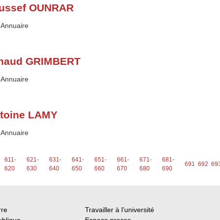
ussef OUNRAR
Type :
Annuaire
naud GRIMBERT
Type :
Annuaire
toine LAMY
Type :
Annuaire
611-
621-
631-
641-
651-
661-
671-
681-
691
692
69
620
630
640
650
660
670
680
690
rre
Travailler à l'université
ublique
Espace presse