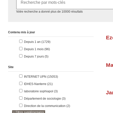
Accéder aux résultats
Votre recherche a donné plus de 10000 résultats
Contenu mis à jour
Ez
résultats
Depuis 1 an (1729
)
résultats
Depuis 1 mois (96
)
résultats
Depuis 7 jours (5
)
Ma
Site
résultats
INTERNET UPN (15053
)
résultats
IDHES-Nanterre (21
)
résultats
laboratoire sophiapol (3
)
Ja
résultats
Département de sociologie (3
)
résultats
Direction de la communication (2
)
Filtres supplémentaires