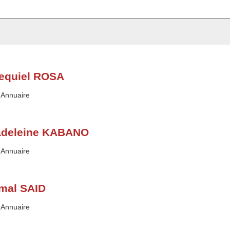
equiel ROSA
Type :
Annuaire
deleine KABANO
Type :
Annuaire
mal SAID
Type :
Annuaire