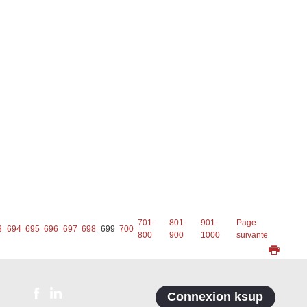
701-
801-
901-
Page
3
694
695
696
697
698
699
700
800
900
1000
suivante
Connexion ksup