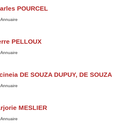
arles POURCEL
Type :
Annuaire
erre PELLOUX
Type :
Annuaire
cineia DE SOUZA DUPUY, DE SOUZA
Type :
Annuaire
rjorie MESLIER
Type :
Annuaire