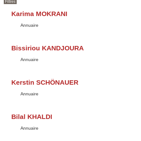
Filtres
Karima MOKRANI
Type :
Annuaire
Bissiriou KANDJOURA
Type :
Annuaire
Kerstin SCHÖNAUER
Type :
Annuaire
Bilal KHALDI
Type :
Annuaire