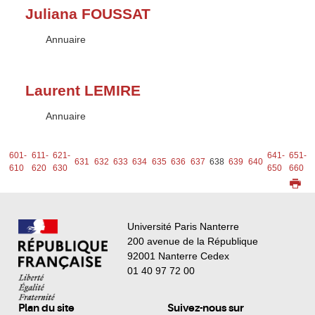
Juliana FOUSSAT
Type :
Annuaire
Laurent LEMIRE
Type :
Annuaire
1-
601-
611-
621-
641-
651-
631
632
633
634
635
636
637
638
639
640
0
610
620
630
650
660
Université Paris Nanterre
200 avenue de la République
92001 Nanterre Cedex
01 40 97 72 00
Plan du site
Suivez-nous sur