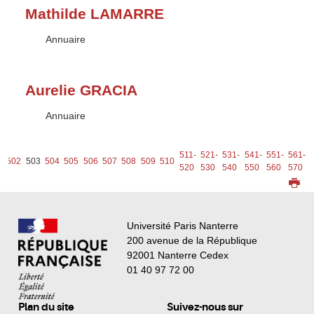
Mathilde LAMARRE
Type :
Annuaire
Aurelie GRACIA
Type :
Annuaire
511-
521-
531-
541-
551-
561-
1
502
503
504
505
506
507
508
509
510
520
530
540
550
560
570
Université Paris Nanterre
200 avenue de la République
92001 Nanterre Cedex
01 40 97 72 00
Plan du site
Suivez-nous sur