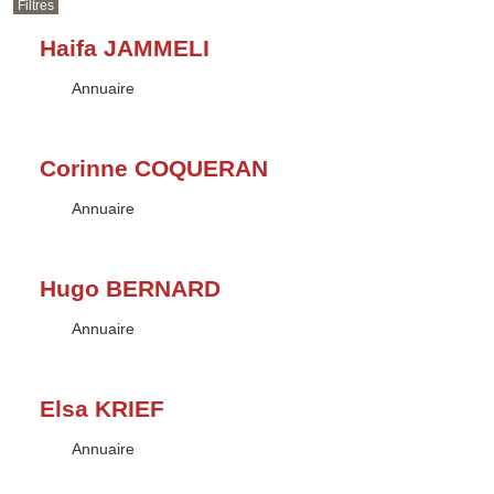
Filtres
Haifa JAMMELI
Type :
Annuaire
Corinne COQUERAN
Type :
Annuaire
Hugo BERNARD
Type :
Annuaire
Elsa KRIEF
Type :
Annuaire