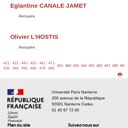
Eglantine CANALE JAMET
Type :
Annuaire
Olivier L'HOSTIS
Type :
Annuaire
-
421-
431-
441-
451-
461-
471-
481
482
483
484
485
486
487
488
489
0
430
440
450
460
470
480
Université Paris Nanterre
200 avenue de la République
92001 Nanterre Cedex
01 40 97 72 00
Plan du site
Suivez-nous sur