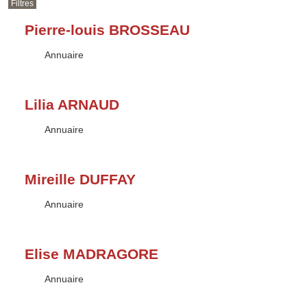
Filtres
Pierre-louis BROSSEAU
Type :
Annuaire
Lilia ARNAUD
Type :
Annuaire
Mireille DUFFAY
Type :
Annuaire
Elise MADRAGORE
Type :
Annuaire