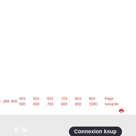
401-
501-
601-
701-
801-
901-
Page
8
399
400
500
600
700
800
900
1000
suivante
Connexion ksup