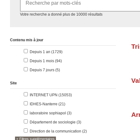
Accéder aux résultats
Votre recherche a donné plus de 10000 résultats
Contenu mis à jour
Tr
résultats
Depuis 1 an (1729
)
résultats
Depuis 1 mois (94
)
résultats
Depuis 7 jours (5
)
Va
Site
résultats
INTERNET UPN (15053
)
résultats
IDHES-Nanterre (21
)
résultats
laboratoire sophiapol (3
)
Ar
résultats
Département de sociologie (3
)
résultats
Direction de la communication (2
)
Filtres supplémentaires