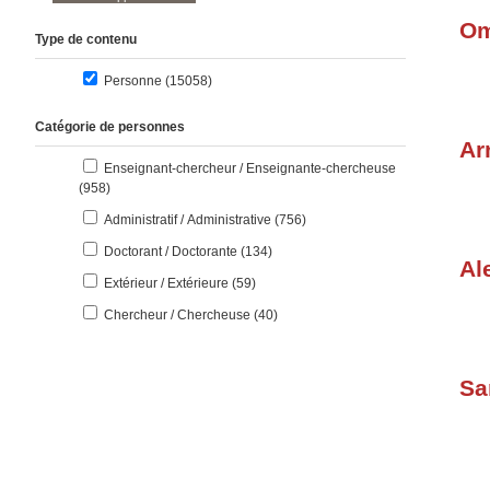
O
Type de contenu
résultats
Personne (15058
)
Catégorie de personnes
Ar
Enseignant-chercheur / Enseignante-chercheuse
résultats
(958
)
résultats
Administratif / Administrative (756
)
résultats
Doctorant / Doctorante (134
)
Al
résultats
Extérieur / Extérieure (59
)
résultats
Chercheur / Chercheuse (40
)
Sa