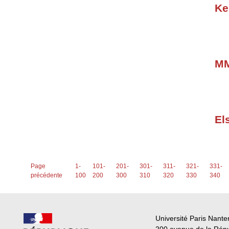
Ke
MM
El
Page
1-
101-
201-
301-
311-
321-
331-
précédente
100
200
300
310
320
330
340
Université Paris Nante
200 avenue de la Rép