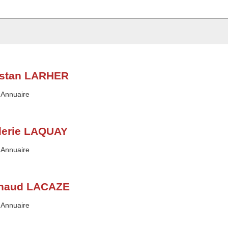
istan LARHER
Type :
Annuaire
lerie LAQUAY
Type :
Annuaire
naud LACAZE
Type :
Annuaire