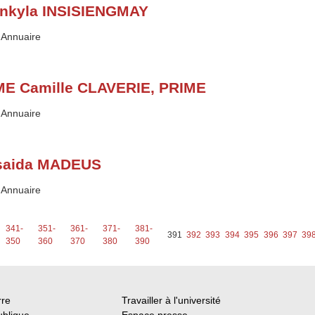
nkyla INSISIENGMAY
Type :
Annuaire
E Camille CLAVERIE, PRIME
Type :
Annuaire
saida MADEUS
Type :
Annuaire
341-
351-
361-
371-
381-
391
392
393
394
395
396
397
39
350
360
370
380
390
rre
Travailler à l'université
ublique
Espace presse