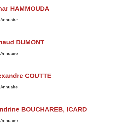
mar HAMMOUDA
Type :
Annuaire
naud DUMONT
Type :
Annuaire
exandre COUTTE
Type :
Annuaire
ndrine BOUCHAREB, ICARD
Type :
Annuaire