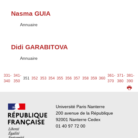
Nasma GUIA
Type :
Annuaire
Didi GARABITOVA
Type :
Annuaire
-
331-
341-
361-
371-
381-
351
352
353
354
355
356
357
358
359
360
0
340
350
370
380
390
Université Paris Nanterre
200 avenue de la République
92001 Nanterre Cedex
01 40 97 72 00