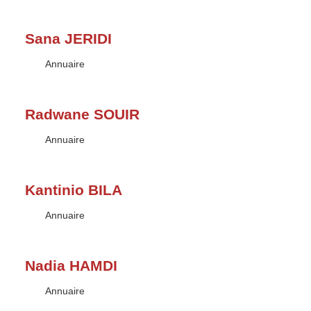
Sana JERIDI
Type :
Annuaire
Radwane SOUIR
Type :
Annuaire
Kantinio BILA
Type :
Annuaire
Nadia HAMDI
Type :
Annuaire