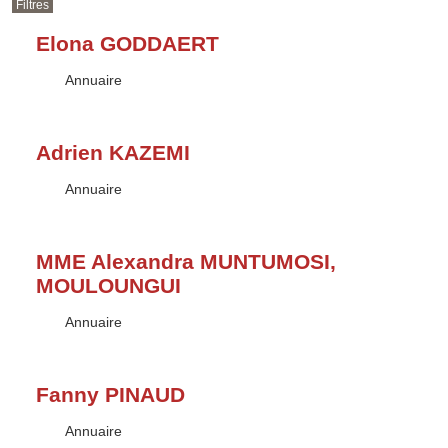
Filtres
Elona GODDAERT
Type :
Annuaire
Adrien KAZEMI
Type :
Annuaire
MME Alexandra MUNTUMOSI,
MOULOUNGUI
Type :
Annuaire
Fanny PINAUD
Type :
Annuaire