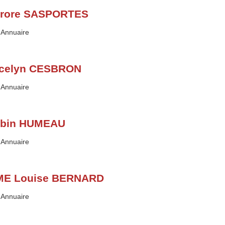
rore SASPORTES
Type :
Annuaire
celyn CESBRON
Type :
Annuaire
bin HUMEAU
Type :
Annuaire
E Louise BERNARD
Type :
Annuaire