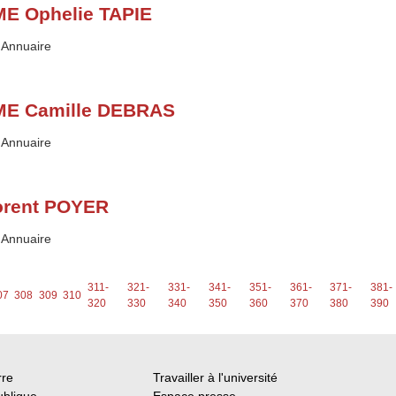
E Ophelie TAPIE
Type :
Annuaire
E Camille DEBRAS
Type :
Annuaire
orent POYER
Type :
Annuaire
311-
321-
331-
341-
351-
361-
371-
381-
07
308
309
310
320
330
340
350
360
370
380
390
rre
Travailler à l'université
ublique
Espace presse