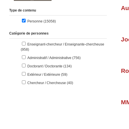
Au
Type de contenu
résultats
Personne (15058
)
Catégorie de personnes
Jo
Enseignant-chercheur / Enseignante-chercheuse
résultats
(958
)
résultats
Administratif / Administrative (756
)
résultats
Doctorant / Doctorante (134
)
Ro
résultats
Extérieur / Extérieure (59
)
résultats
Chercheur / Chercheuse (40
)
MM