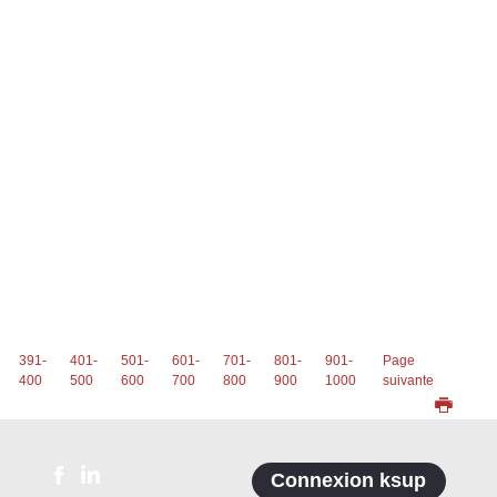
391-
401-
501-
601-
701-
801-
901-
Page
400
500
600
700
800
900
1000
suivante
Connexion ksup