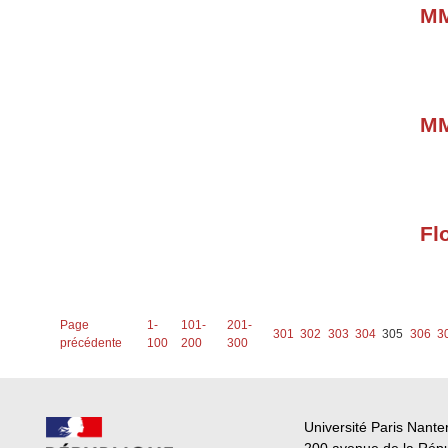
MM
MM
Fl
Page
1-
101-
201-
301
302
303
304
305
306
3
précédente
100
200
300
Université Paris Nante
200 avenue de la Rép