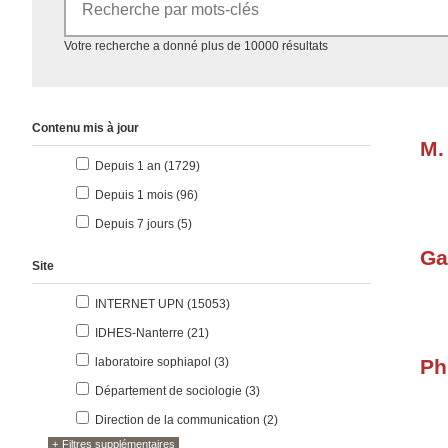
Accéder aux résultats
Votre recherche a donné plus de 10000 résultats
Contenu mis à jour
M.
résultats
Depuis 1 an (1729
)
résultats
Depuis 1 mois (96
)
résultats
Depuis 7 jours (5
)
Ga
Site
résultats
INTERNET UPN (15053
)
résultats
IDHES-Nanterre (21
)
résultats
laboratoire sophiapol (3
)
Ph
résultats
Département de sociologie (3
)
résultats
Direction de la communication (2
)
Filtres supplémentaires