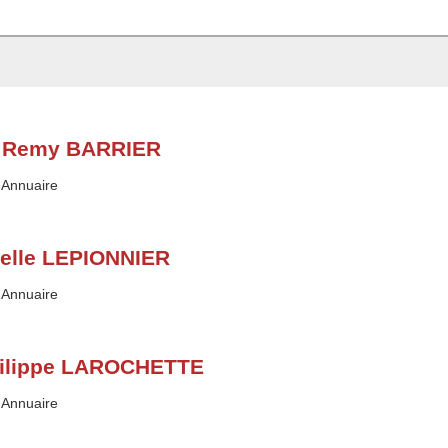
 Remy BARRIER
Type :
Annuaire
elle LEPIONNIER
Type :
Annuaire
ilippe LAROCHETTE
Type :
Annuaire