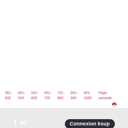
301-
401-
501-
601-
701-
801-
901-
Page
400
500
600
700
800
900
1000
suivante
Connexion ksup