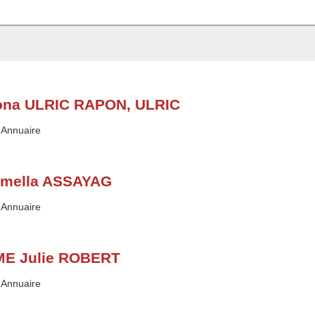
ona ULRIC RAPON, ULRIC
Type :
Annuaire
mella ASSAYAG
Type :
Annuaire
E Julie ROBERT
Type :
Annuaire