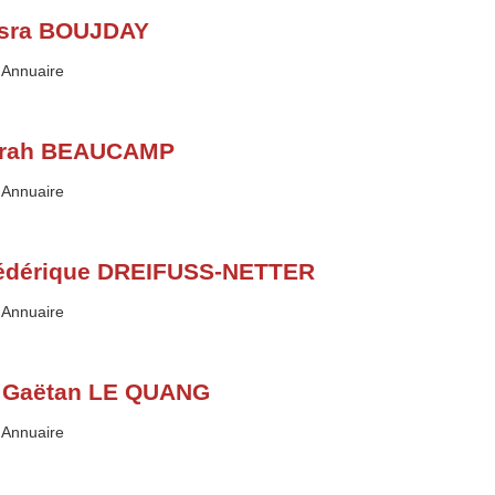
sra BOUJDAY
Type :
Annuaire
rah BEAUCAMP
Type :
Annuaire
édérique DREIFUSS-NETTER
Type :
Annuaire
 Gaëtan LE QUANG
Type :
Annuaire