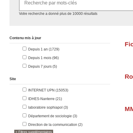
Accéder aux résultats
Votre recherche a donné plus de 10000 résultats
Contenu mis à jour
Fi
résultats
Depuis 1 an (1729
)
résultats
Depuis 1 mois (96
)
résultats
Depuis 7 jours (5
)
Ro
Site
résultats
INTERNET UPN (15053
)
résultats
IDHES-Nanterre (21
)
résultats
laboratoire sophiapol (3
)
MM
résultats
Département de sociologie (3
)
résultats
Direction de la communication (2
)
Filtres supplémentaires