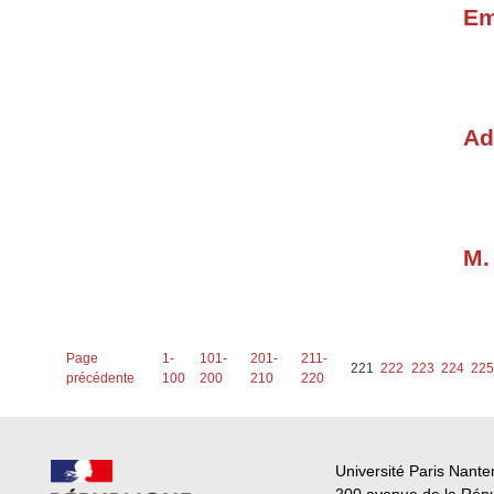
Em
Ad
M.
Page
1-
101-
201-
211-
221
222
223
224
22
précédente
100
200
210
220
Université Paris Nante
200 avenue de la Rép