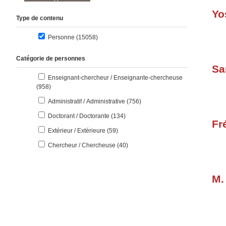
Yo
Type de contenu
résultats
Personne (15058
)
Catégorie de personnes
Sa
Enseignant-chercheur / Enseignante-chercheuse
résultats
(958
)
résultats
Administratif / Administrative (756
)
résultats
Doctorant / Doctorante (134
)
Fr
résultats
Extérieur / Extérieure (59
)
résultats
Chercheur / Chercheuse (40
)
M.