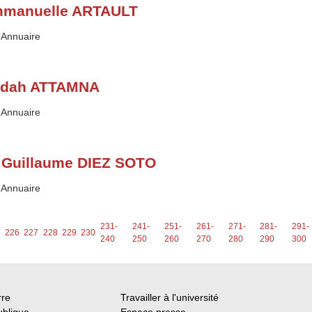
manuelle ARTAULT
Type :
Annuaire
dah ATTAMNA
Type :
Annuaire
 Guillaume DIEZ SOTO
Type :
Annuaire
231-
241-
251-
261-
271-
281-
291-
5
226
227
228
229
230
240
250
260
270
280
290
300
rre
Travailler à l'université
ublique
Espace presse