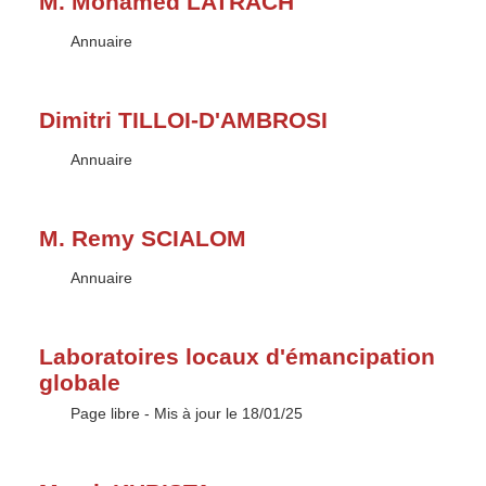
M. Mohamed LATRACH
Type :
Annuaire
Dimitri TILLOI-D'AMBROSI
Type :
Annuaire
M. Remy SCIALOM
Type :
Annuaire
Laboratoires locaux d'émancipation
globale
Type :
Page libre
- Mis à jour le 18/01/25