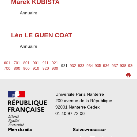
Marek KUBISTA
Type :
Annuaire
Léo LE GUEN COAT
Type :
Annuaire
1-
601-
701-
801-
901-
911-
921-
931
932
933
934
935
936
937
938
939
0
700
800
900
910
920
930
Université Paris Nanterre
200 avenue de la République
92001 Nanterre Cedex
01 40 97 72 00
Plan du site
Suivez-nous sur