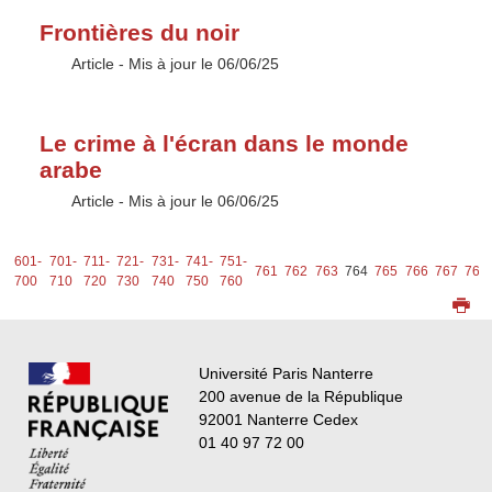
Frontières du noir
Type :
Article
- Mis à jour le 06/06/25
Le crime à l'écran dans le monde
arabe
Type :
Article
- Mis à jour le 06/06/25
1-
601-
701-
711-
721-
731-
741-
751-
761
762
763
764
765
766
767
768
0
700
710
720
730
740
750
760
Université Paris Nanterre
200 avenue de la République
92001 Nanterre Cedex
01 40 97 72 00