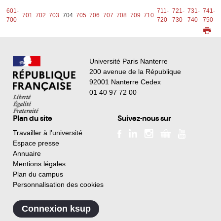
1-
601-
711-
721-
731-
741-
701
702
703
704
705
706
707
708
709
710
0
700
720
730
740
750
Université Paris Nanterre
200 avenue de la République
92001 Nanterre Cedex
01 40 97 72 00
Plan du site
Suivez-nous sur
Travailler à l'université
Espace presse
Annuaire
Mentions légales
Plan du campus
Personnalisation des cookies
Connexion ksup