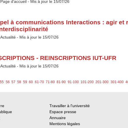
Type :
Page d'accueil
- Mis à jour le 15/07/26
pel à communications Interactions : agir et ré
interdisciplinarité
Type :
Actualité
- Mis à jour le 15/07/26
SCRIPTIONS - REINSCRIPTIONS IUT-UFR
Type :
Actualité
- Mis à jour le 15/07/26
55
56
57
58
59
60
61-70
71-80
81-90
91-100
101-200
201-300
301-400
4
rre
Travailler à l'université
ublique
Espace presse
x
Annuaire
Mentions légales