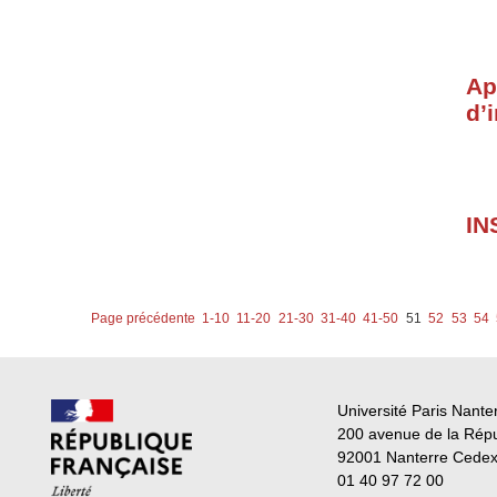
Ap
d’
IN
Page précédente
1-10
11-20
21-30
31-40
41-50
51
52
53
54
Université Paris Nante
200 avenue de la Rép
92001 Nanterre Cede
01 40 97 72 00