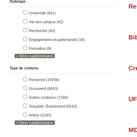
Rubrique
Re
résultats
Université (681
)
résultats
Vie des campus (42
)
résultats
Recherche (40
)
Bi
résultats
Engagements et partenariats (16
)
résultats
Formation (9
)
Filtres supplémentaires
Cr
Type de contenu
résultats
Personne (15058
)
résultats
Document (8643
)
résultats
Autres contenus (7246
)
UF
résultats
Actualité / Événement (6542
)
résultats
Article (2295
)
Filtres supplémentaires
MD