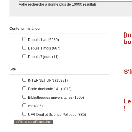
Accéder aux résultats
Votre recherche a donné plus de 10000 résultats
Contenu mis à jour
[I
résultats
Depuis 1 an (6989
)
bo
résultats
Depuis 1 mois (667
)
résultats
Depuis 7 jours (11
)
Site
S'
résultats
INTERNET UPN (15931
)
résultats
Ecole doctorale 141 (1012
)
résultats
Bibliothèques universitaires (1005
)
Le
résultats
cslf (885
)
!
résultats
UFR Droit et Science Politique (885
)
Filtres supplémentaires