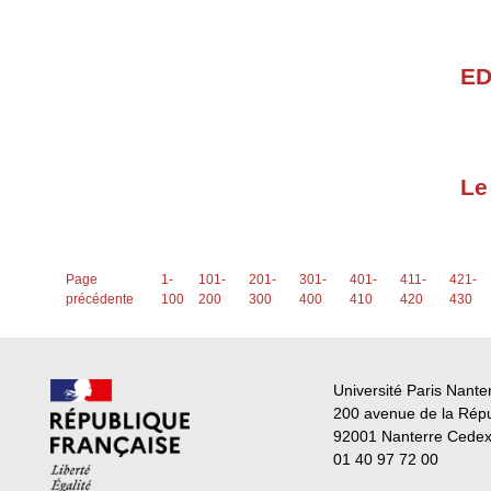
ED
Le
Page
1-
101-
201-
301-
401-
411-
421-
précédente
100
200
300
400
410
420
430
Université Paris Nante
200 avenue de la Rép
92001 Nanterre Cede
01 40 97 72 00