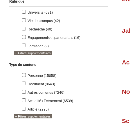
Rubrique
résultats
Université (681
)
résultats
Vie des campus (42
)
résultats
Recherche (40
)
Ja
résultats
Engagements et partenariats (16
)
résultats
Formation (9
)
Filtres supplémentaires
Ac
Type de contenu
résultats
Personne (15058
)
résultats
Document (8643
)
No
résultats
Autres contenus (7246
)
résultats
Actualité / Événement (6539
)
résultats
Article (2295
)
Filtres supplémentaires
Sc