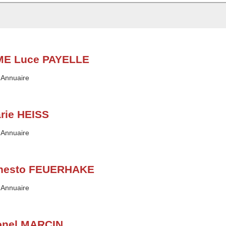
E Luce PAYELLE
Type :
Annuaire
rie HEISS
Type :
Annuaire
nesto FEUERHAKE
Type :
Annuaire
onel MARCIN