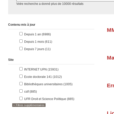
Accéder aux résultats
Votre recherche a donné plus de 10000 résultats
Contenu mis à jour
MM
résultats
Depuis 1 an (6986
)
résultats
Depuis 1 mois (611
)
résultats
Depuis 7 jours (11
)
Ma
Site
résultats
INTERNET UPN (15931
)
résultats
Ecole doctorale 141 (1012
)
résultats
Bibliothèques universitaires (1005
)
Er
résultats
cslf (885
)
résultats
UFR Droit et Science Politique (885
)
Filtres supplémentaires
Li