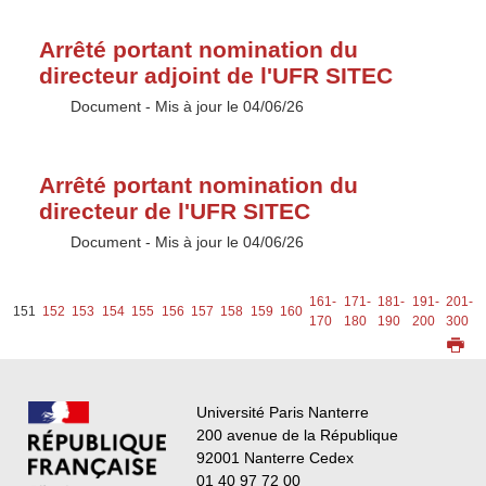
Arrêté portant nomination du
directeur adjoint de l'UFR SITEC
Type :
Document
- Mis à jour le 04/06/26
Arrêté portant nomination du
directeur de l'UFR SITEC
Type :
Document
- Mis à jour le 04/06/26
-
161-
171-
181-
191-
201-
151
152
153
154
155
156
157
158
159
160
0
170
180
190
200
300
Université Paris Nanterre
200 avenue de la République
92001 Nanterre Cedex
01 40 97 72 00