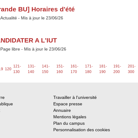
rande BU] Horaires d'été
Type :
Actualité
- Mis à jour le 23/06/26
NDIDATER A L'IUT
Type :
Page libre
- Mis à jour le 23/06/26
121-
131-
141-
151-
161-
171-
181-
191-
201-
19
120
130
140
150
160
170
180
190
200
300
rre
Travailler à l'université
ublique
Espace presse
x
Annuaire
Mentions légales
Plan du campus
Personnalisation des cookies