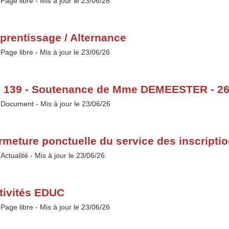
Type :
Page libre
- Mis à jour le 23/06/26
prentissage / Alternance
Type :
Page libre
- Mis à jour le 23/06/26
 139 - Soutenance de Mme DEMEESTER - 26
Type :
Document
- Mis à jour le 23/06/26
rmeture ponctuelle du service des inscriptio
Type :
Actualité
- Mis à jour le 23/06/26
tivités EDUC
Type :
Page libre
- Mis à jour le 23/06/26