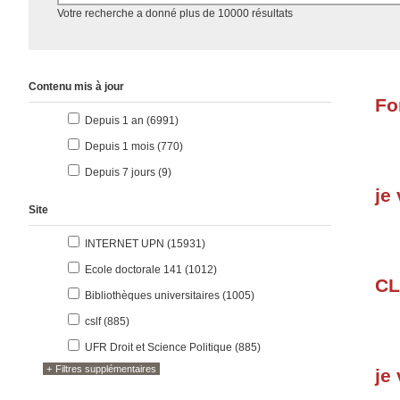
Accéder aux résultats
Votre recherche a donné plus de 10000 résultats
Contenu mis à jour
Fo
résultats
Depuis 1 an (6991
)
résultats
Depuis 1 mois (770
)
résultats
Depuis 7 jours (9
)
je
Site
résultats
INTERNET UPN (15931
)
résultats
Ecole doctorale 141 (1012
)
CL
résultats
Bibliothèques universitaires (1005
)
résultats
cslf (885
)
résultats
UFR Droit et Science Politique (885
)
Filtres supplémentaires
je