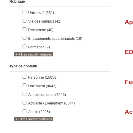
Rubrique
résultats
Université (681
)
résultats
Ap
Vie des campus (42
)
résultats
Recherche (40
)
résultats
Engagements et partenariats (16
)
résultats
Formation (9
)
ED
Filtres supplémentaires
Type de contenu
résultats
Personne (15058
)
Fe
résultats
Document (8643
)
résultats
Autres contenus (7246
)
résultats
Actualité / Événement (6544
)
Ac
résultats
Article (2295
)
Filtres supplémentaires