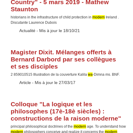
Country" - 5 mars 2019 - Mathew
Staunton
historians in the infrastructure of child protection in
modern
Ireland .
Discutante Laurence Dubois
Type :
Actualité
- Mis à jour le 18/10/21
Magister Dixit. Mélanges offerts à
Bernard Darbord par ses collègues
et ses disciples
2 859010515 Illustration de la couverture Kalila
wa
-Dimna ms. BNF.
Type :
Article
- Mis à jour le 27/03/17
Colloque "La logique et les
philosophes (17è-18è siècles) :
constructions de la raison moderne"
principal philosophical doctrines of the
modern
age. To understand how
modern
philosophers conceive and realize it concerns the
modern