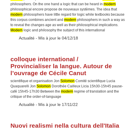
philosophers. On the one hand a logic that can be heard in
modern
philosophical encore propose de nouveaux systèmes. The idea that
modern
philosophers have little regard for logic while textbooks because
this corpus combines ancient and
modern
philosophers in such a way as
to reveal the changes age as well as their philosophical implications.
Modern
logic and philosophy the subject of this international
Type :
Actualité
- Mis à jour le 04/12/18
colloque international /
Provincialiser la langue. Autour de
l’ouvrage de Cécile Canut
scientifique et organisation Jon
Solomon
Comité scientifique Lucia
Quaquarelli Jon
Solomon
Dorothée Cailleux Licia 15h30-15h45 pause-
café 15h45-17h30 Between the
modern
regime of translation and the
critique of the order-of-language
Type :
Actualité
- Mis à jour le 17/11/22
Nuovi realismi nella cultura dell'Italia