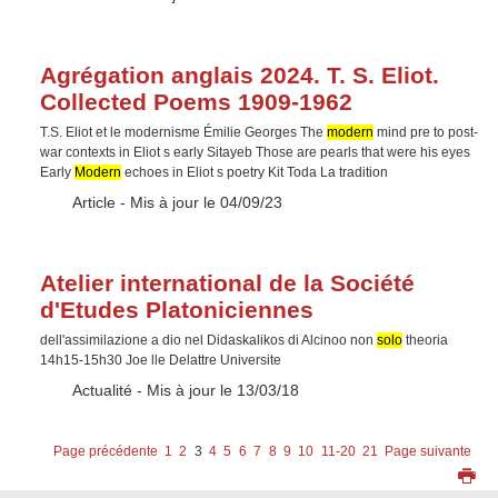
Agrégation anglais 2024. T. S. Eliot.
Collected Poems 1909-1962
T.S. Eliot et le modernisme Émilie Georges The
modern
mind pre to post-
war contexts in Eliot s early Sitayeb Those are pearls that were his eyes
Early
Modern
echoes in Eliot s poetry Kit Toda La tradition
Type :
Article
- Mis à jour le 04/09/23
Atelier international de la Société
d'Etudes Platoniciennes
dell'assimilazione a dio nel Didaskalikos di Alcinoo non
solo
theoria
14h15-15h30 Joe lle Delattre Universite
Type :
Actualité
- Mis à jour le 13/03/18
Page précédente
1
2
3
4
5
6
7
8
9
10
11-20
21
Page suivante