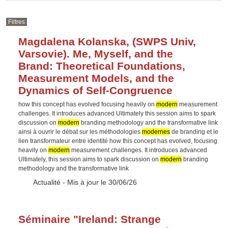
Filtres
Magdalena Kolanska, (SWPS Univ,
Varsovie). Me, Myself, and the
Brand: Theoretical Foundations,
Measurement Models, and the
Dynamics of Self-Congruence
how this concept has evolved focusing heavily on
modern
measurement
challenges. It introduces advanced Ultimately this session aims to spark
discussion on
modern
branding methodology and the transformative link
ainsi à ouvrir le débat sur les méthodologies
modernes
de branding et le
lien transformateur entre identité how this concept has evolved, focusing
heavily on
modern
measurement challenges. It introduces advanced
Ultimately, this session aims to spark discussion on
modern
branding
methodology and the transformative link
Type :
Actualité
- Mis à jour le 30/06/26
Séminaire "Ireland: Strange