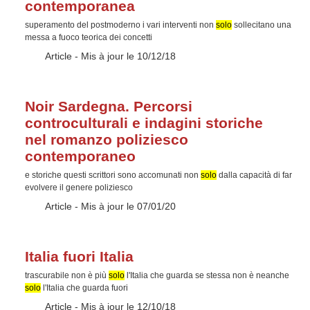
contemporanea
superamento del postmoderno i vari interventi non
solo
sollecitano una
messa a fuoco teorica dei concetti
Type :
Article
- Mis à jour le 10/12/18
Noir Sardegna. Percorsi
controculturali e indagini storiche
nel romanzo poliziesco
contemporaneo
e storiche questi scrittori sono accomunati non
solo
dalla capacità di far
evolvere il genere poliziesco
Type :
Article
- Mis à jour le 07/01/20
Italia fuori Italia
trascurabile non è più
solo
l'Italia che guarda se stessa non è neanche
solo
l'Italia che guarda fuori
Type :
Article
- Mis à jour le 12/10/18