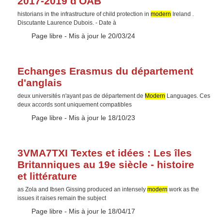
2017-2019 d'OAB
historians in the infrastructure of child protection in
modern
Ireland .
Discutante Laurence Dubois. - Date à
Type :
Page libre
- Mis à jour le 20/03/24
Echanges Erasmus du département
d'anglais
deux universités n'ayant pas de département de
Modern
Languages. Ces
deux accords sont uniquement compatibles
Type :
Page libre
- Mis à jour le 18/10/23
3VMA7TXI Textes et idées : Les îles
Britanniques au 19e siècle - histoire
et littérature
as Zola and Ibsen Gissing produced an intensely
modern
work as the
issues it raises remain the subject
Type :
Page libre
- Mis à jour le 18/04/17