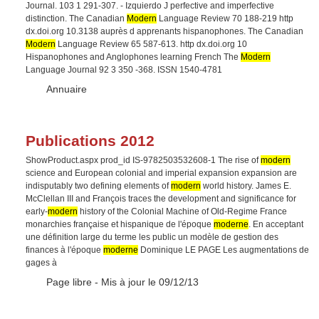
Journal. 103 1 291-307. - Izquierdo J perfective and imperfective
distinction. The Canadian
Modern
Language Review 70 188-219 http
dx.doi.org 10.3138 auprès d apprenants hispanophones. The Canadian
Modern
Language Review 65 587-613. http dx.doi.org 10
Hispanophones and Anglophones learning French The
Modern
Language Journal 92 3 350 -368. ISSN 1540-4781
Type :
Annuaire
Publications 2012
ShowProduct.aspx prod_id IS-9782503532608-1 The rise of
modern
science and European colonial and imperial expansion expansion are
indisputably two defining elements of
modern
world history. James E.
McClellan III and François traces the development and significance for
early-
modern
history of the Colonial Machine of Old-Regime France
monarchies française et hispanique de l'époque
moderne
. En acceptant
une définition large du terme les public un modèle de gestion des
finances à l'époque
moderne
Dominique LE PAGE Les augmentations de
gages à
Type :
Page libre
- Mis à jour le 09/12/13