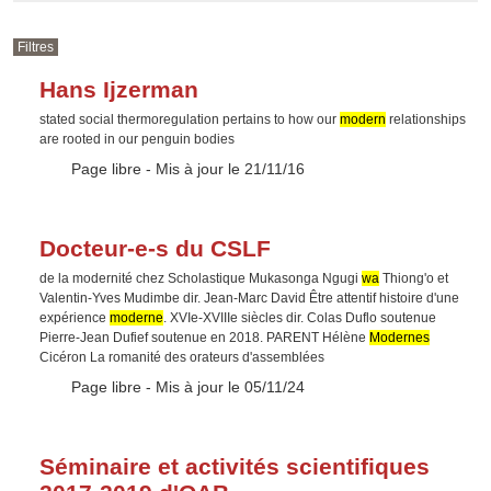
Filtres
Hans Ijzerman
stated social thermoregulation pertains to how our
modern
relationships
are rooted in our penguin bodies
Type :
Page libre
- Mis à jour le 21/11/16
Docteur-e-s du CSLF
de la modernité chez Scholastique Mukasonga Ngugi
wa
Thiong'o et
Valentin-Yves Mudimbe dir. Jean-Marc David Être attentif histoire d'une
expérience
moderne
. XVIe-XVIIIe siècles dir. Colas Duflo soutenue
Pierre-Jean Dufief soutenue en 2018. PARENT Hélène
Modernes
Cicéron La romanité des orateurs d'assemblées
Type :
Page libre
- Mis à jour le 05/11/24
Séminaire et activités scientifiques