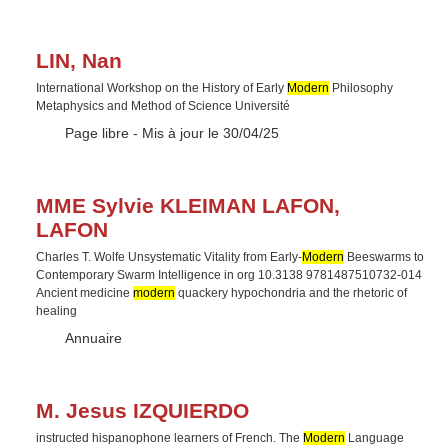
LIN, Nan
International Workshop on the History of Early
Modern
Philosophy
Metaphysics and Method of Science Université
Type :
Page libre
- Mis à jour le 30/04/25
MME Sylvie KLEIMAN LAFON,
LAFON
Charles T. Wolfe Unsystematic Vitality from Early-
Modern
Beeswarms to
Contemporary Swarm Intelligence in org 10.3138 9781487510732-014
Ancient medicine
modern
quackery hypochondria and the rhetoric of
healing
Type :
Annuaire
M. Jesus IZQUIERDO
instructed hispanophone learners of French. The
Modern
Language