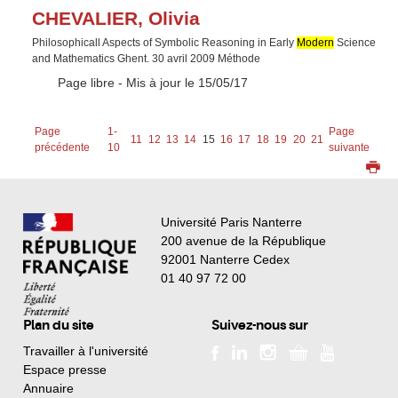
CHEVALIER, Olivia
Philosophicall Aspects of Symbolic Reasoning in Early
Modern
Science
and Mathematics Ghent. 30 avril 2009 Méthode
Type :
Page libre
- Mis à jour le 15/05/17
Page
1-
Page
11
12
13
14
15
16
17
18
19
20
21
précédente
10
suivante
Université Paris Nanterre
200 avenue de la République
92001 Nanterre Cedex
01 40 97 72 00
Plan du site
Suivez-nous sur
Travailler à l'université
Espace presse
Annuaire