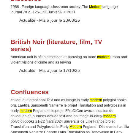
1986 . Foreign language classroom anxiety. The
Modern
language
journal 70 2 . 125-132. Jucker A.H. 2021
Type :
Actualité
- Mis à jour le 23/03/26
British Noir (literature, film, TV
series)
American noir is often described as focusing on more
modern
urban and
violent visions of crime and as relying
Type :
Actualité
- Mis à jour le 17/10/25
Confluences
colloque international Text and as image in early
modern
polyglot books
org. Laetitia Sansonetti Nanterre le projet Translation and polyglossia in
early
modern
England et le projet EMoDiCon avec le soutien de
colloques-et-journees-detude text-and-as-image-in-early-
modern
-
polyglot-books 21-22 mars 2024 université de Lille France projet
Translation and Polyglossia in Early
Modern
England . Discutante Laetitia
Sansonetti Nanterre Change Latin Translation as Renovation in Early