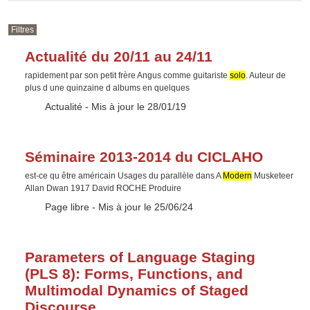
Filtres
Actualité du 20/11 au 24/11
rapidement par son petit frère Angus comme guitariste
solo
. Auteur de
plus d une quinzaine d albums en quelques
Type :
Actualité
- Mis à jour le 28/01/19
Séminaire 2013-2014 du CICLAHO
est-ce qu être américain Usages du parallèle dans A
Modern
Musketeer
Allan Dwan 1917 David ROCHE Produire
Type :
Page libre
- Mis à jour le 25/06/24
Parameters of Language Staging
(PLS 8): Forms, Functions, and
Multimodal Dynamics of Staged
Discourse