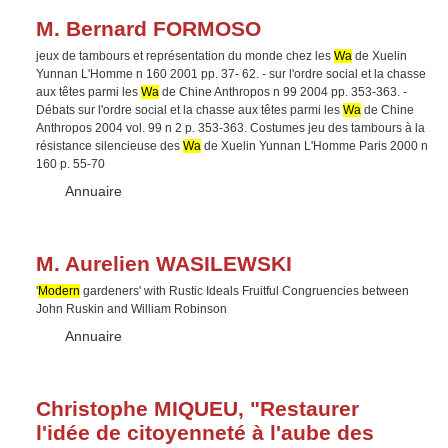
M. Bernard FORMOSO
jeux de tambours et représentation du monde chez les
Wa
de Xuelin
Yunnan L'Homme n 160 2001 pp. 37- 62. - sur l'ordre social et la chasse
aux têtes parmi les
Wa
de Chine Anthropos n 99 2004 pp. 353-363. -
Débats sur l'ordre social et la chasse aux têtes parmi les
Wa
de Chine
Anthropos 2004 vol. 99 n 2 p. 353-363. Costumes jeu des tambours à la
résistance silencieuse des
Wa
de Xuelin Yunnan L'Homme Paris 2000 n
160 p. 55-70
Type :
Annuaire
M. Aurelien WASILEWSKI
'
Modern
gardeners' with Rustic Ideals Fruitful Congruencies between
John Ruskin and William Robinson
Type :
Annuaire
Christophe MIQUEU, "Restaurer
l'idée de citoyenneté à l'aube des