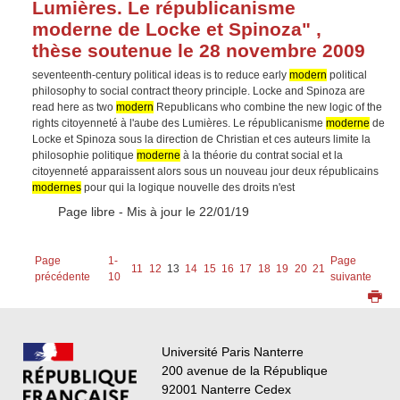
Lumières. Le républicanisme
moderne de Locke et Spinoza" ,
thèse soutenue le 28 novembre 2009
seventeenth-century political ideas is to reduce early
modern
political
philosophy to social contract theory principle. Locke and Spinoza are
read here as two
modern
Republicans who combine the new logic of the
rights citoyenneté à l'aube des Lumières. Le républicanisme
moderne
de
Locke et Spinoza sous la direction de Christian et ces auteurs limite la
philosophie politique
moderne
à la théorie du contrat social et la
citoyenneté apparaissent alors sous un nouveau jour deux républicains
modernes
pour qui la logique nouvelle des droits n'est
Type :
Page libre
- Mis à jour le 22/01/19
Page
1-
Page
11
12
13
14
15
16
17
18
19
20
21
précédente
10
suivante
Université Paris Nanterre
200 avenue de la République
92001 Nanterre Cedex