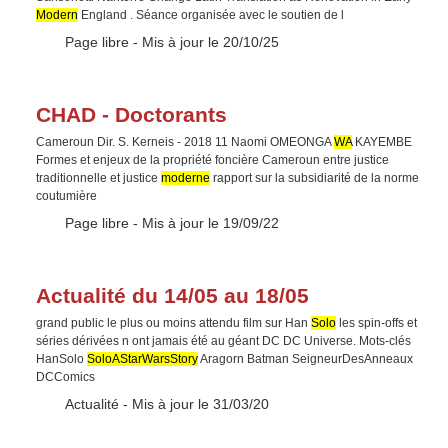
Modern
England . Séance organisée avec le soutien de l
Type :
Page libre
- Mis à jour le 20/10/25
CHAD - Doctorants
Cameroun Dir. S. Kerneis - 2018 11 Naomi OMEONGA
WA
KAYEMBE
Formes et enjeux de la propriété foncière Cameroun entre justice
traditionnelle et justice
moderne
rapport sur la subsidiarité de la norme
coutumière
Type :
Page libre
- Mis à jour le 19/09/22
Actualité du 14/05 au 18/05
grand public le plus ou moins attendu film sur Han
Solo
les spin-offs et
séries dérivées n ont jamais été au géant DC DC Universe. Mots-clés
HanSolo
SoloAStarWarsStory
Aragorn Batman SeigneurDesAnneaux
DCComics
Type :
Actualité
- Mis à jour le 31/03/20