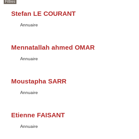
Filtres
Stefan LE COURANT
Type :
Annuaire
Mennatallah ahmed OMAR
Type :
Annuaire
Moustapha SARR
Type :
Annuaire
Etienne FAISANT
Type :
Annuaire