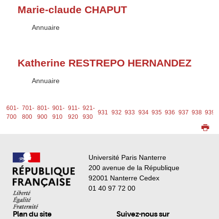
Marie-claude CHAPUT
Type :
Annuaire
Katherine RESTREPO HERNANDEZ
Type :
Annuaire
1-
601-
701-
801-
901-
911-
921-
931
932
933
934
935
936
937
938
939
0
700
800
900
910
920
930
Université Paris Nanterre
200 avenue de la République
92001 Nanterre Cedex
01 40 97 72 00
Plan du site
Suivez-nous sur