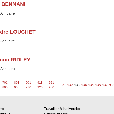
i BENNANI
Type :
Annuaire
dre LOUCHET
Type :
Annuaire
mon RIDLEY
Type :
Annuaire
701-
801-
901-
911-
921-
931
932
933
934
935
936
937
93
800
900
910
920
930
rre
Travailler à l'université
ublique
Espace presse