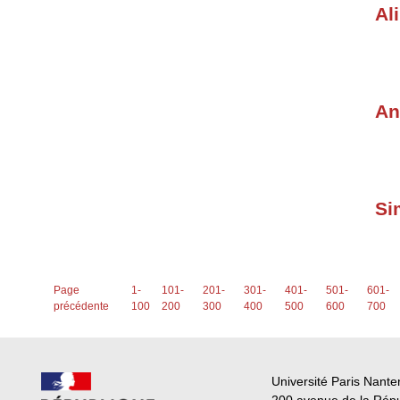
Al
An
Si
Page
1-
101-
201-
301-
401-
501-
601-
précédente
100
200
300
400
500
600
700
Université Paris Nante
200 avenue de la Rép