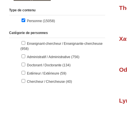
Th
Type de contenu
résultats
Personne (15058
)
Catégorie de personnes
Xa
Enseignant-chercheur / Enseignante-chercheuse
résultats
(958
)
résultats
Administratif / Administrative (756
)
résultats
Doctorant / Doctorante (134
)
Od
résultats
Extérieur / Extérieure (59
)
résultats
Chercheur / Chercheuse (40
)
Ly