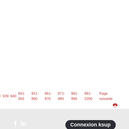
941-
951-
961-
971-
981-
991-
Page
8
939
940
950
960
970
980
990
1000
suivante
Connexion ksup