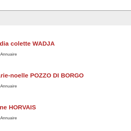
dia colette WADJA
Type :
Annuaire
rie-noelle POZZO DI BORGO
Type :
Annuaire
ine HORVAIS
Type :
Annuaire