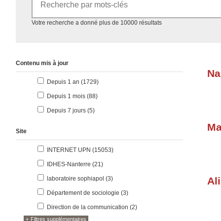
Accéder aux résultats
Votre recherche a donné plus de 10000 résultats
Contenu mis à jour
Na
résultats
Depuis 1 an (1729
)
résultats
Depuis 1 mois (88
)
résultats
Depuis 7 jours (5
)
Ma
Site
résultats
INTERNET UPN (15053
)
résultats
IDHES-Nanterre (21
)
résultats
laboratoire sophiapol (3
)
Al
résultats
Département de sociologie (3
)
résultats
Direction de la communication (2
)
Filtres supplémentaires