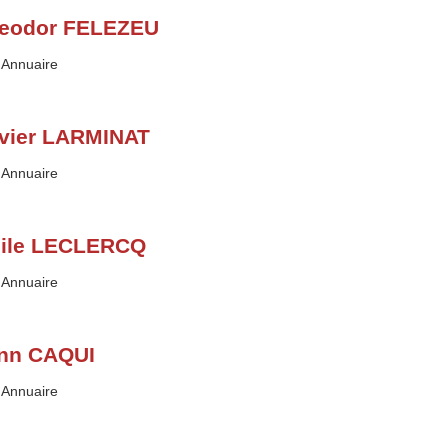
eodor FELEZEU
Type :
Annuaire
vier LARMINAT
Type :
Annuaire
ile LECLERCQ
Type :
Annuaire
nn CAQUI
Type :
Annuaire