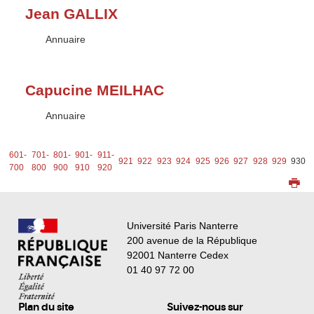
Jean GALLIX
Type :
Annuaire
Capucine MEILHAC
Type :
Annuaire
1-
601-
701-
801-
901-
911-
921
922
923
924
925
926
927
928
929
930
0
700
800
900
910
920
Université Paris Nanterre
200 avenue de la République
92001 Nanterre Cedex
01 40 97 72 00
Plan du site
Suivez-nous sur