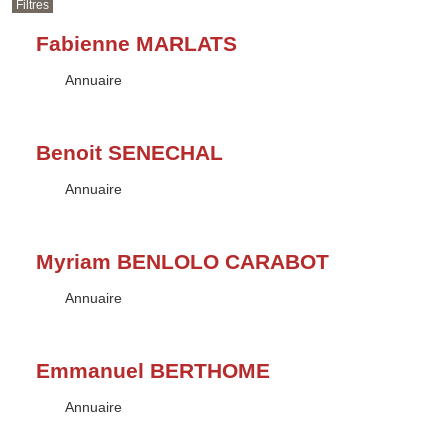
Filtres
Fabienne MARLATS
Type :
Annuaire
Benoit SENECHAL
Type :
Annuaire
Myriam BENLOLO CARABOT
Type :
Annuaire
Emmanuel BERTHOME
Type :
Annuaire