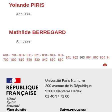
Yolande PIRIS
Type :
Annuaire
Mathilde BERREGARD
Type :
Annuaire
1-
601-
701-
801-
811-
821-
831-
841-
851-
861
862
863
864
865
866
86
0
700
800
810
820
830
840
850
860
Université Paris Nanterre
200 avenue de la République
92001 Nanterre Cedex
01 40 97 72 00
Plan du site
Suivez-nous sur