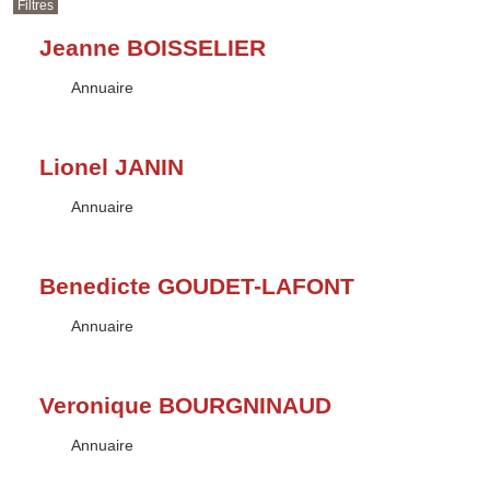
Filtres
Jeanne BOISSELIER
Type :
Annuaire
Lionel JANIN
Type :
Annuaire
Benedicte GOUDET-LAFONT
Type :
Annuaire
Veronique BOURGNINAUD
Type :
Annuaire