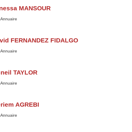
nessa MANSOUR
Type :
Annuaire
vid FERNANDEZ FIDALGO
Type :
Annuaire
neil TAYLOR
Type :
Annuaire
riem AGREBI
Type :
Annuaire