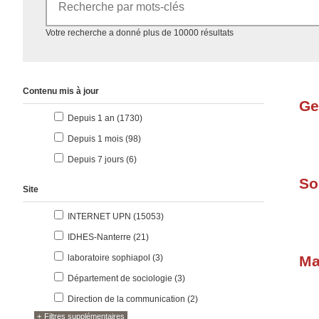
Accéder aux résultats
Votre recherche a donné plus de 10000 résultats
Contenu mis à jour
Ge
résultats
Depuis 1 an (1730
)
résultats
Depuis 1 mois (98
)
résultats
Depuis 7 jours (6
)
So
Site
résultats
INTERNET UPN (15053
)
résultats
IDHES-Nanterre (21
)
résultats
laboratoire sophiapol (3
)
M
résultats
Département de sociologie (3
)
résultats
Direction de la communication (2
)
Filtres supplémentaires