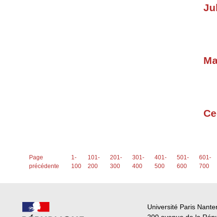
Ju
Ma
Ce
Page
1-
101-
201-
301-
401-
501-
601-
précédente
100
200
300
400
500
600
700
Université Paris Nante
200 avenue de la Rép