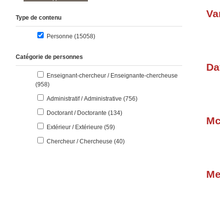
Va
Type de contenu
résultats
Personne (15058
)
Catégorie de personnes
Da
Enseignant-chercheur / Enseignante-chercheuse
résultats
(958
)
résultats
Administratif / Administrative (756
)
résultats
Doctorant / Doctorante (134
)
Mc
résultats
Extérieur / Extérieure (59
)
résultats
Chercheur / Chercheuse (40
)
Me