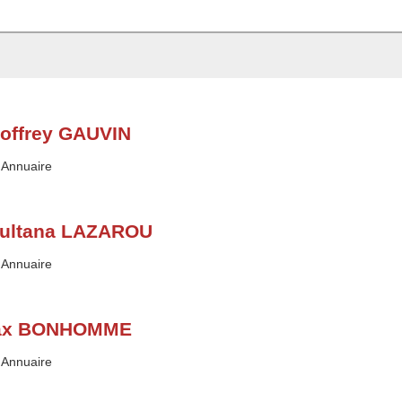
offrey GAUVIN
Type :
Annuaire
ultana LAZAROU
Type :
Annuaire
ax BONHOMME
Type :
Annuaire