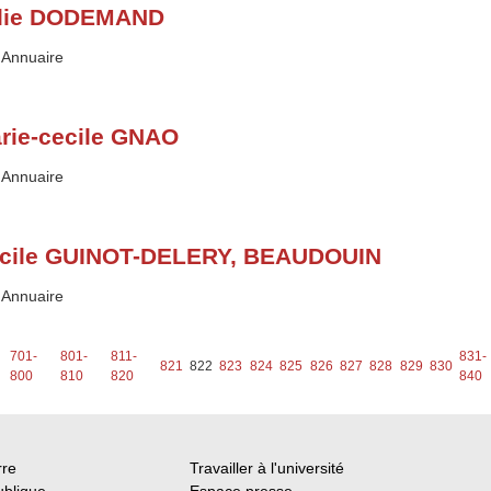
lie DODEMAND
Type :
Annuaire
rie-cecile GNAO
Type :
Annuaire
cile GUINOT-DELERY, BEAUDOUIN
Type :
Annuaire
701-
801-
811-
831-
821
822
823
824
825
826
827
828
829
830
800
810
820
840
rre
Travailler à l'université
ublique
Espace presse