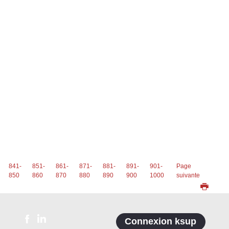
841-
851-
861-
871-
881-
891-
901-
Page
850
860
870
880
890
900
1000
suivante
Connexion ksup