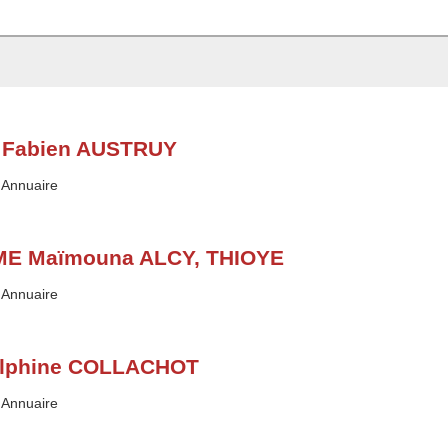
 Fabien AUSTRUY
Type :
Annuaire
E Maïmouna ALCY, THIOYE
Type :
Annuaire
lphine COLLACHOT
Type :
Annuaire