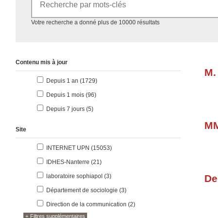
Accéder aux résultats
Votre recherche a donné plus de 10000 résultats
Contenu mis à jour
M.
résultats
Depuis 1 an (1729
)
résultats
Depuis 1 mois (96
)
résultats
Depuis 7 jours (5
)
MM
Site
résultats
INTERNET UPN (15053
)
résultats
IDHES-Nanterre (21
)
résultats
laboratoire sophiapol (3
)
De
résultats
Département de sociologie (3
)
résultats
Direction de la communication (2
)
Filtres supplémentaires