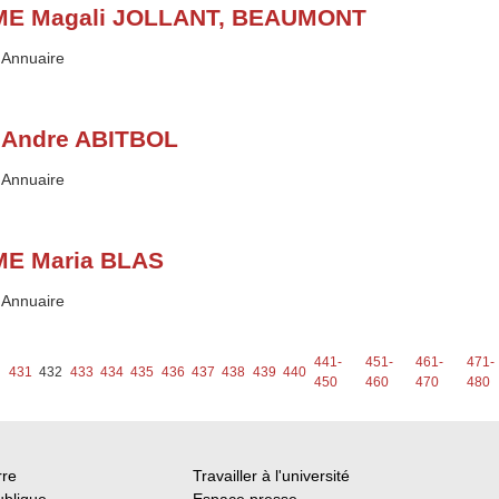
E Magali JOLLANT, BEAUMONT
Type :
Annuaire
 Andre ABITBOL
Type :
Annuaire
E Maria BLAS
Type :
Annuaire
441-
451-
461-
471-
431
432
433
434
435
436
437
438
439
440
450
460
470
480
rre
Travailler à l'université
ublique
Espace presse