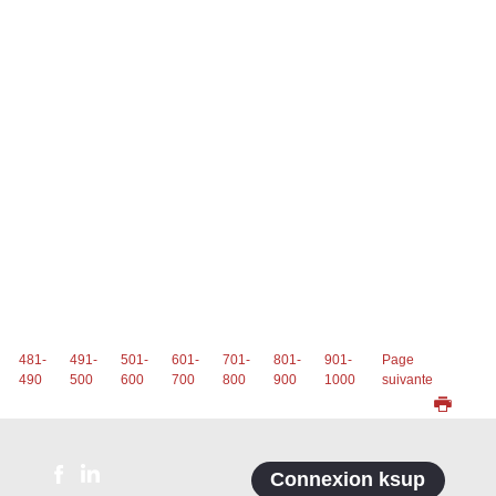
481-
491-
501-
601-
701-
801-
901-
Page
490
500
600
700
800
900
1000
suivante
Connexion ksup