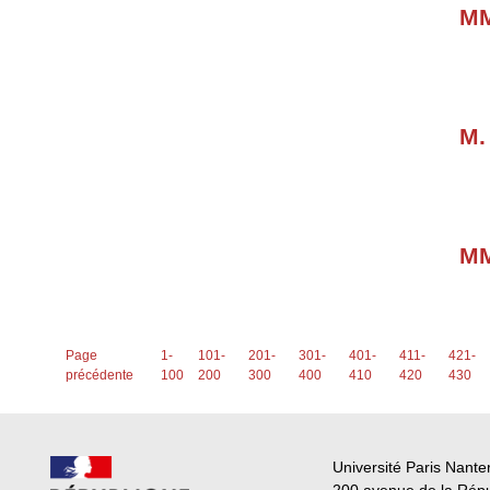
MM
M.
MM
Page
1-
101-
201-
301-
401-
411-
421-
précédente
100
200
300
400
410
420
430
Université Paris Nante
200 avenue de la Rép