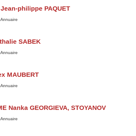
 Jean-philippe PAQUET
Type :
Annuaire
thalie SABEK
Type :
Annuaire
ex MAUBERT
Type :
Annuaire
E Nanka GEORGIEVA, STOYANOV
Type :
Annuaire