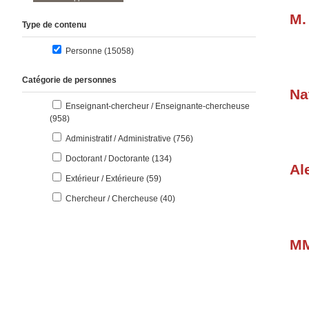
M.
Type de contenu
résultats
Personne (15058
)
Catégorie de personnes
Na
Enseignant-chercheur / Enseignante-chercheuse
résultats
(958
)
résultats
Administratif / Administrative (756
)
résultats
Doctorant / Doctorante (134
)
Al
résultats
Extérieur / Extérieure (59
)
résultats
Chercheur / Chercheuse (40
)
MM