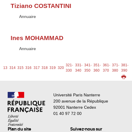
Tiziano COSTANTINI
Type :
Annuaire
Ines MOHAMMAD
Type :
Annuaire
321-
331-
341-
351-
361-
371-
381-
313
314
315
316
317
318
319
320
330
340
350
360
370
380
390
Université Paris Nanterre
200 avenue de la République
92001 Nanterre Cedex
01 40 97 72 00
Plan du site
Suivez-nous sur