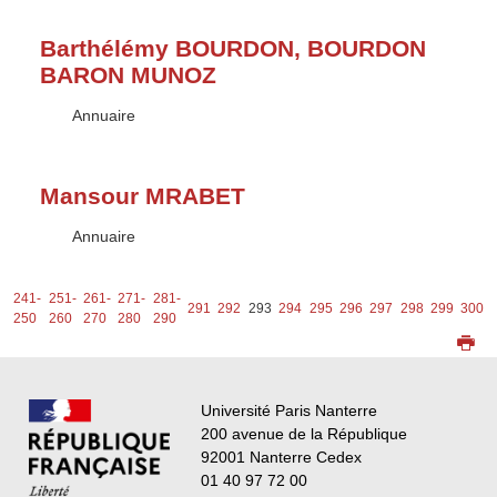
Barthélémy BOURDON, BOURDON
BARON MUNOZ
Type :
Annuaire
Mansour MRABET
Type :
Annuaire
-
241-
251-
261-
271-
281-
291
292
293
294
295
296
297
298
299
300
0
250
260
270
280
290
Université Paris Nanterre
200 avenue de la République
92001 Nanterre Cedex
01 40 97 72 00