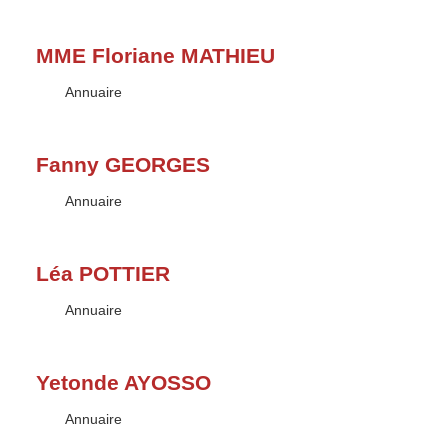
MME Floriane MATHIEU
Type :
Annuaire
Fanny GEORGES
Type :
Annuaire
Léa POTTIER
Type :
Annuaire
Yetonde AYOSSO
Type :
Annuaire