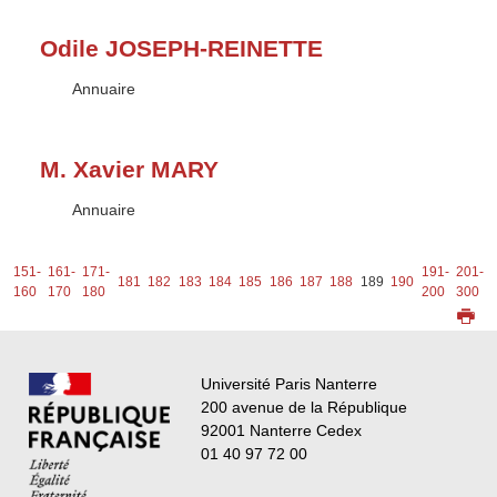
Odile JOSEPH-REINETTE
Type :
Annuaire
M. Xavier MARY
Type :
Annuaire
-
151-
161-
171-
191-
201-
181
182
183
184
185
186
187
188
189
190
0
160
170
180
200
300
Université Paris Nanterre
200 avenue de la République
92001 Nanterre Cedex
01 40 97 72 00