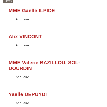
Filtres
MME Gaelle ILPIDE
Type :
Annuaire
Alix VINCONT
Type :
Annuaire
MME Valerie BAZILLOU, SOL-
DOURDIN
Type :
Annuaire
Yaelle DEPUYDT
Type :
Annuaire